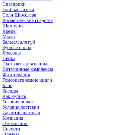
Спагирики
Грибная аптека
Соли Шюсслера
Косметические средства
Шампуни
Кремы
Мыло
Бальзам для губ
Зубные пасты
Лосьоны
Пенка
Экстракты для ванны
Витаминные комплексы
Фитотерапия
Гомеопатические книги
Блог
Бренды
Как купить
Условия оплаты
Условия доставки
Гарантия на товар
Компания
О компании
Новости
Отзывы