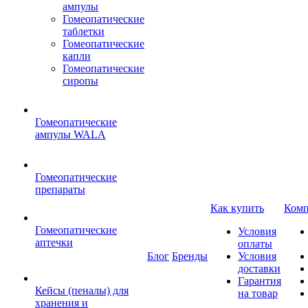
ампулы
Гомеопатические
таблетки
Гомеопатические
капли
Гомеопатические
сиропы
Гомеопатические
ампулы WALA
Гомеопатические
препараты
Как купить
Комп
Гомеопатические
Условия
аптечки
оплаты
Блог
Бренды
Условия
доставки
Гарантия
Кейсы (пеналы) для
на товар
хранения и