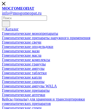
МОСГОМЕОПАТ
info@mosgomeopat.ru
Каталог
Гомеопатические монопрепараты
Гомеопатические препараты наружного применения
Гомеопатические свечи
Гомеопатические оподельдоки
Гомеопатические мази
Гомеопатические масла
Гомеопатические комплексы
Гомеопатические гранулы
Гомеопатические ампулы
Гомеопатические таблетки
Гомеопатические капли
Гомеопатические сиропы
Гомеопатические ампулы WALA
Гомеопатические препараты
Гомеопатические аптечки
Кейсы (пеналы) для хранения и транспортировки
гомеопатических препаратов
Гомеопатические спреи