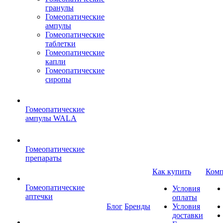
гранулы
Гомеопатические
ампулы
Гомеопатические
таблетки
Гомеопатические
капли
Гомеопатические
сиропы
Гомеопатические
ампулы WALA
Гомеопатические
препараты
Как купить
Комп
Гомеопатические
Условия
аптечки
оплаты
Блог
Бренды
Условия
доставки