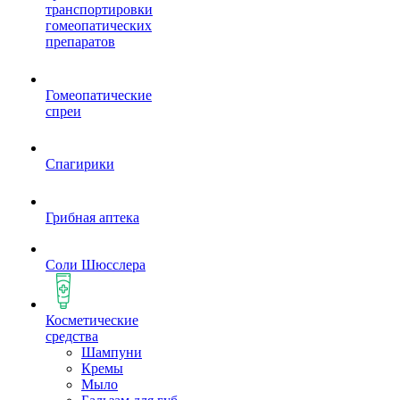
транспортировки
гомеопатических
препаратов
Гомеопатические
спреи
Спагирики
Грибная аптека
Соли Шюсслера
Косметические
средства
Шампуни
Кремы
Мыло