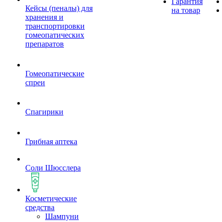
Гарантия
Кейсы (пеналы) для
на товар
хранения и
транспортировки
гомеопатических
препаратов
Гомеопатические
спреи
Спагирики
Грибная аптека
Соли Шюсслера
Косметические
средства
Шампуни