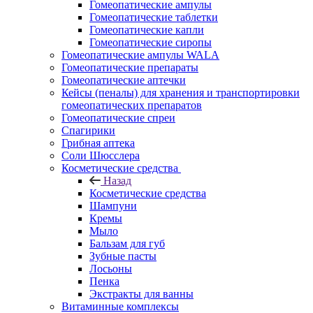
Гомеопатические ампулы
Гомеопатические таблетки
Гомеопатические капли
Гомеопатические сиропы
Гомеопатические ампулы WALA
Гомеопатические препараты
Гомеопатические аптечки
Кейсы (пеналы) для хранения и транспортировки
гомеопатических препаратов
Гомеопатические спреи
Спагирики
Грибная аптека
Соли Шюсслера
Косметические средства
Назад
Косметические средства
Шампуни
Кремы
Мыло
Бальзам для губ
Зубные пасты
Лосьоны
Пенка
Экстракты для ванны
Витаминные комплексы