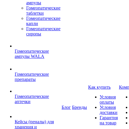
ампулы
Гомеопатические
таблетки
Гомеопатические
капли
Гомеопатические
сиропы
Гомеопатические
ампулы WALA
Гомеопатические
препараты
Как купить
Комп
Гомеопатические
Условия
аптечки
оплаты
Блог
Бренды
Условия
доставки
Гарантия
Кейсы (пеналы) для
на товар
хранения и