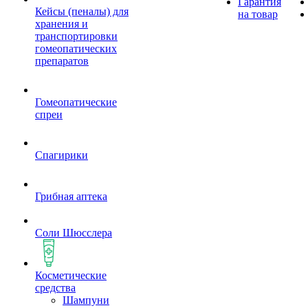
Гарантия
Кейсы (пеналы) для
на товар
хранения и
транспортировки
гомеопатических
препаратов
Гомеопатические
спреи
Спагирики
Грибная аптека
Соли Шюсслера
Косметические
средства
Шампуни