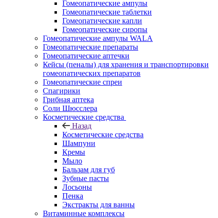
Гомеопатические ампулы
Гомеопатические таблетки
Гомеопатические капли
Гомеопатические сиропы
Гомеопатические ампулы WALA
Гомеопатические препараты
Гомеопатические аптечки
Кейсы (пеналы) для хранения и транспортировки
гомеопатических препаратов
Гомеопатические спреи
Спагирики
Грибная аптека
Соли Шюсслера
Косметические средства
Назад
Косметические средства
Шампуни
Кремы
Мыло
Бальзам для губ
Зубные пасты
Лосьоны
Пенка
Экстракты для ванны
Витаминные комплексы