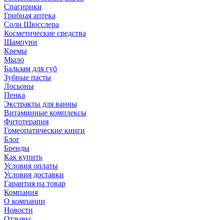
Спагирики
Грибная аптека
Соли Шюсслера
Косметические средства
Шампуни
Кремы
Мыло
Бальзам для губ
Зубные пасты
Лосьоны
Пенка
Экстракты для ванны
Витаминные комплексы
Фитотерапия
Гомеопатические книги
Блог
Бренды
Как купить
Условия оплаты
Условия доставки
Гарантия на товар
Компания
О компании
Новости
Отзывы