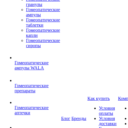
гранулы
Гомеопатические
ампулы
Гомеопатические
таблетки
Гомеопатические
капли
Гомеопатические
сиропы
Гомеопатические
ампулы WALA
Гомеопатические
препараты
Как купить
Комп
Гомеопатические
Условия
аптечки
оплаты
Блог
Бренды
Условия
доставки