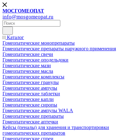
МОСГОМЕОПАТ
info@mosgomeopat.ru
Каталог
Гомеопатические монопрепараты
Гомеопатические препараты наружного применения
Гомеопатические свечи
Гомеопатические оподельдоки
Гомеопатические мази
Гомеопатические масла
Гомеопатические комплексы
Гомеопатические гранулы
Гомеопатические ампулы
Гомеопатические таблетки
Гомеопатические капли
Гомеопатические сиропы
Гомеопатические ампулы WALA
Гомеопатические препараты
Гомеопатические аптечки
Кейсы (пеналы) для хранения и транспортировки
гомеопатических препаратов
Гомеопатические спреи