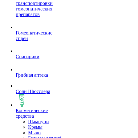
транспортировки
гомеопатических
препаратов
Гомеопатические
спреи
Спагирики
Грибная аптека
Соли Шюсслера
Косметические
средства
Шампуни
Кремы
Мыло