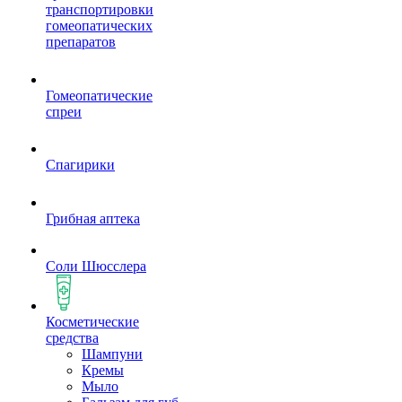
транспортировки
гомеопатических
препаратов
Гомеопатические
спреи
Спагирики
Грибная аптека
Соли Шюсслера
Косметические
средства
Шампуни
Кремы
Мыло