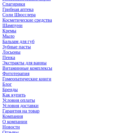
Спагирики
Грибная аптека
Соли Шюсслера
Косметические средства
Шампуни
Кремы
Мыло
Бальзам для губ
Зубные пасты
Лосьоны
Пенка
Экстракты для ванны
Витаминные комплексы
Фитотерапия
Гомеопатические книги
Блог
Бренды
Как купить
Условия оплаты
Условия доставки
Гарантия на товар
Компания
О компании
Новости
Отзывы