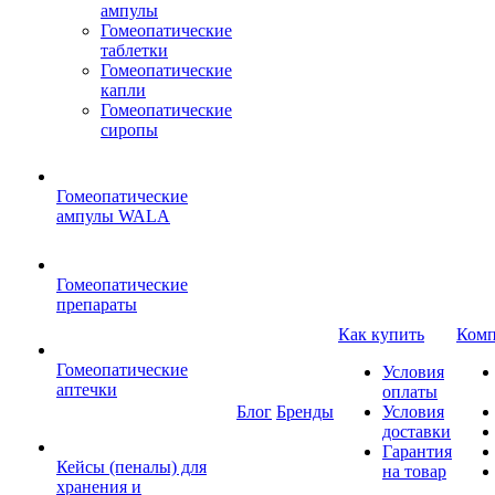
ампулы
Гомеопатические
таблетки
Гомеопатические
капли
Гомеопатические
сиропы
Гомеопатические
ампулы WALA
Гомеопатические
препараты
Как купить
Комп
Гомеопатические
Условия
аптечки
оплаты
Блог
Бренды
Условия
доставки
Гарантия
Кейсы (пеналы) для
на товар
хранения и