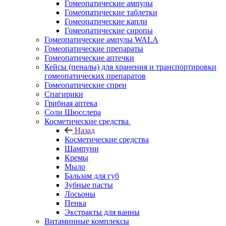
Гомеопатические ампулы
Гомеопатические таблетки
Гомеопатические капли
Гомеопатические сиропы
Гомеопатические ампулы WALA
Гомеопатические препараты
Гомеопатические аптечки
Кейсы (пеналы) для хранения и транспортировки
гомеопатических препаратов
Гомеопатические спреи
Спагирики
Грибная аптека
Соли Шюсслера
Косметические средства
Назад
Косметические средства
Шампуни
Кремы
Мыло
Бальзам для губ
Зубные пасты
Лосьоны
Пенка
Экстракты для ванны
Витаминные комплексы