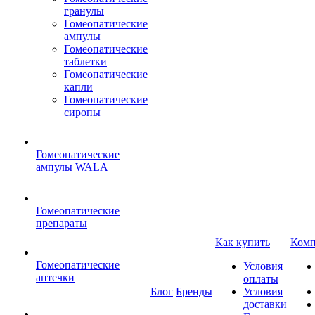
гранулы
Гомеопатические
ампулы
Гомеопатические
таблетки
Гомеопатические
капли
Гомеопатические
сиропы
Гомеопатические
ампулы WALA
Гомеопатические
препараты
Как купить
Комп
Гомеопатические
Условия
аптечки
оплаты
Блог
Бренды
Условия
доставки