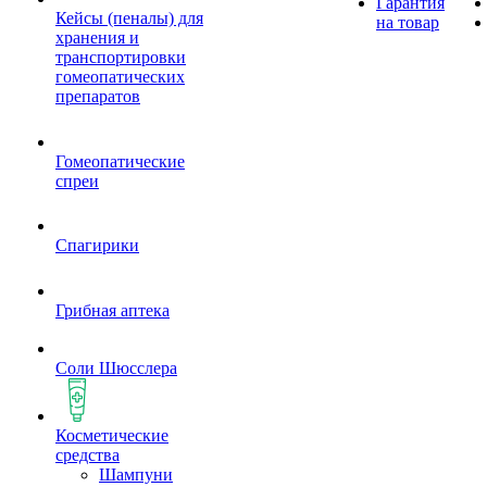
Гарантия
Кейсы (пеналы) для
на товар
хранения и
транспортировки
гомеопатических
препаратов
Гомеопатические
спреи
Спагирики
Грибная аптека
Соли Шюсслера
Косметические
средства
Шампуни