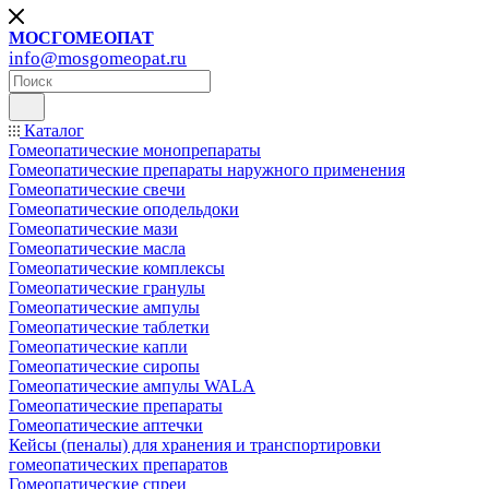
МОСГОМЕОПАТ
info@mosgomeopat.ru
Каталог
Гомеопатические монопрепараты
Гомеопатические препараты наружного применения
Гомеопатические свечи
Гомеопатические оподельдоки
Гомеопатические мази
Гомеопатические масла
Гомеопатические комплексы
Гомеопатические гранулы
Гомеопатические ампулы
Гомеопатические таблетки
Гомеопатические капли
Гомеопатические сиропы
Гомеопатические ампулы WALA
Гомеопатические препараты
Гомеопатические аптечки
Кейсы (пеналы) для хранения и транспортировки
гомеопатических препаратов
Гомеопатические спреи