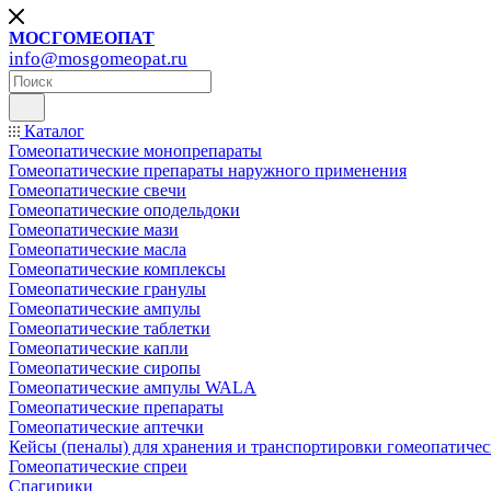
МОСГОМЕОПАТ
info@mosgomeopat.ru
Каталог
Гомеопатические монопрепараты
Гомеопатические препараты наружного применения
Гомеопатические свечи
Гомеопатические оподельдоки
Гомеопатические мази
Гомеопатические масла
Гомеопатические комплексы
Гомеопатические гранулы
Гомеопатические ампулы
Гомеопатические таблетки
Гомеопатические капли
Гомеопатические сиропы
Гомеопатические ампулы WALA
Гомеопатические препараты
Гомеопатические аптечки
Кейсы (пеналы) для хранения и транспортировки гомеопатичес
Гомеопатические спреи
Спагирики