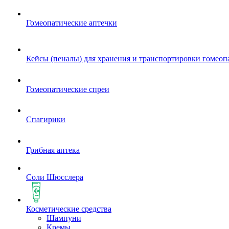
Гомеопатические аптечки
Кейсы (пеналы) для хранения и транспортировки гомеоп
Гомеопатические спреи
Спагирики
Грибная аптека
Соли Шюсслера
Косметические средства
Шампуни
Кремы