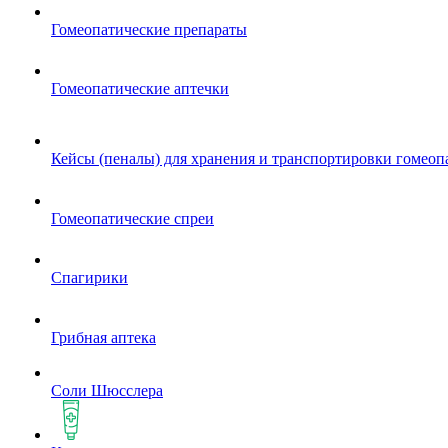
Гомеопатические препараты
Гомеопатические аптечки
Кейсы (пеналы) для хранения и транспортировки гомеоп
Гомеопатические спреи
Спагирики
Грибная аптека
Соли Шюсслера