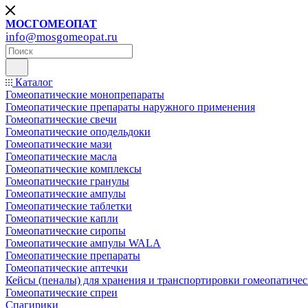
МОСГОМЕОПАТ
info@mosgomeopat.ru
Каталог
Гомеопатические монопрепараты
Гомеопатические препараты наружного применения
Гомеопатические свечи
Гомеопатические оподельдоки
Гомеопатические мази
Гомеопатические масла
Гомеопатические комплексы
Гомеопатические гранулы
Гомеопатические ампулы
Гомеопатические таблетки
Гомеопатические капли
Гомеопатические сиропы
Гомеопатические ампулы WALA
Гомеопатические препараты
Гомеопатические аптечки
Кейсы (пеналы) для хранения и транспортировки гомеопатичес
Гомеопатические спреи
Спагирики