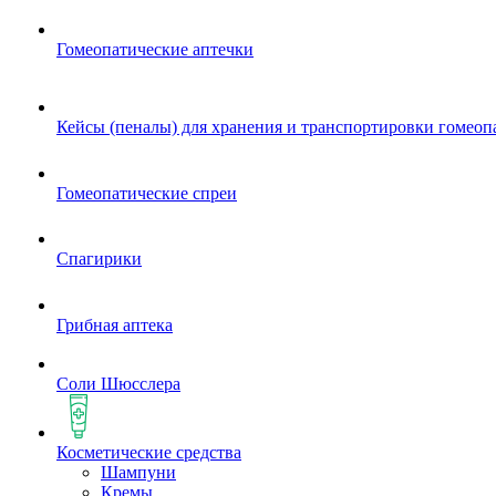
Гомеопатические аптечки
Кейсы (пеналы) для хранения и транспортировки гомеоп
Гомеопатические спреи
Спагирики
Грибная аптека
Соли Шюсслера
Косметические средства
Шампуни
Кремы