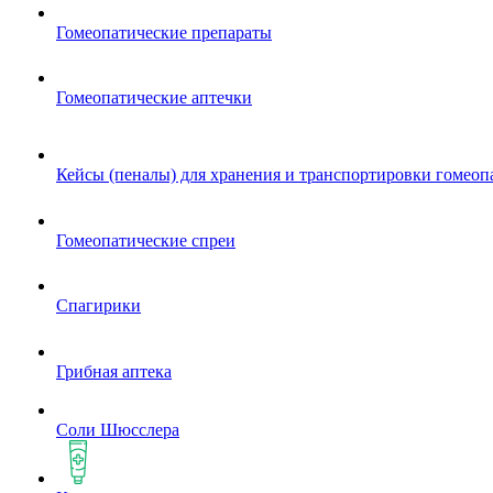
Гомеопатические препараты
Гомеопатические аптечки
Кейсы (пеналы) для хранения и транспортировки гомеоп
Гомеопатические спреи
Спагирики
Грибная аптека
Соли Шюсслера