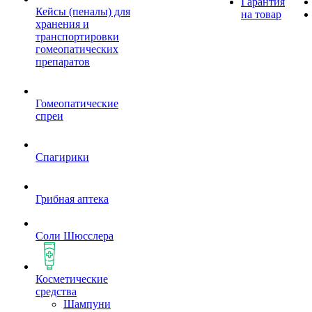
Гарантия
Кейсы (пеналы) для
на товар
хранения и
транспортировки
гомеопатических
препаратов
Гомеопатические
спреи
Спагирики
Грибная аптека
Соли Шюсслера
Косметические
средства
Шампуни