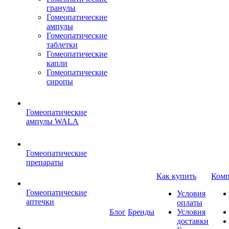
гранулы
Гомеопатические
ампулы
Гомеопатические
таблетки
Гомеопатические
капли
Гомеопатические
сиропы
Гомеопатические
ампулы WALA
Гомеопатические
препараты
Как купить
Комп
Гомеопатические
Условия
аптечки
оплаты
Блог
Бренды
Условия
доставки