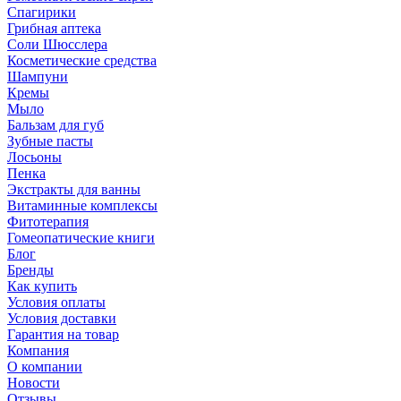
Спагирики
Грибная аптека
Соли Шюсслера
Косметические средства
Шампуни
Кремы
Мыло
Бальзам для губ
Зубные пасты
Лосьоны
Пенка
Экстракты для ванны
Витаминные комплексы
Фитотерапия
Гомеопатические книги
Блог
Бренды
Как купить
Условия оплаты
Условия доставки
Гарантия на товар
Компания
О компании
Новости
Отзывы