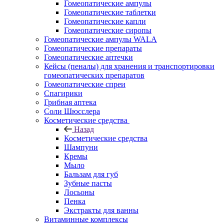
Гомеопатические ампулы
Гомеопатические таблетки
Гомеопатические капли
Гомеопатические сиропы
Гомеопатические ампулы WALA
Гомеопатические препараты
Гомеопатические аптечки
Кейсы (пеналы) для хранения и транспортировки
гомеопатических препаратов
Гомеопатические спреи
Спагирики
Грибная аптека
Соли Шюсслера
Косметические средства
Назад
Косметические средства
Шампуни
Кремы
Мыло
Бальзам для губ
Зубные пасты
Лосьоны
Пенка
Экстракты для ванны
Витаминные комплексы