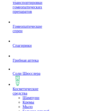
транспортировки
гомеопатических
препаратов
Гомеопатические
спреи
Спагирики
Грибная аптека
Соли Шюсслера
Косметические
средства
Шампуни
Кремы
Мыло