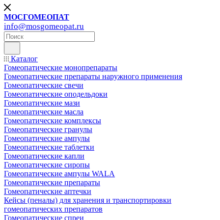
МОСГОМЕОПАТ
info@mosgomeopat.ru
Каталог
Гомеопатические монопрепараты
Гомеопатические препараты наружного применения
Гомеопатические свечи
Гомеопатические оподельдоки
Гомеопатические мази
Гомеопатические масла
Гомеопатические комплексы
Гомеопатические гранулы
Гомеопатические ампулы
Гомеопатические таблетки
Гомеопатические капли
Гомеопатические сиропы
Гомеопатические ампулы WALA
Гомеопатические препараты
Гомеопатические аптечки
Кейсы (пеналы) для хранения и транспортировки
гомеопатических препаратов
Гомеопатические спреи