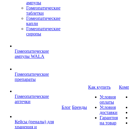
ампулы
Гомеопатические
таблетки
Гомеопатические
капли
Гомеопатические
сиропы
Гомеопатические
ампулы WALA
Гомеопатические
препараты
Как купить
Комп
Гомеопатические
Условия
аптечки
оплаты
Блог
Бренды
Условия
доставки
Гарантия
Кейсы (пеналы) для
на товар
хранения и