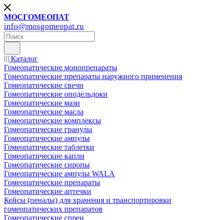
МОСГОМЕОПАТ
info@mosgomeopat.ru
Каталог
Гомеопатические монопрепараты
Гомеопатические препараты наружного применения
Гомеопатические свечи
Гомеопатические оподельдоки
Гомеопатические мази
Гомеопатические масла
Гомеопатические комплексы
Гомеопатические гранулы
Гомеопатические ампулы
Гомеопатические таблетки
Гомеопатические капли
Гомеопатические сиропы
Гомеопатические ампулы WALA
Гомеопатические препараты
Гомеопатические аптечки
Кейсы (пеналы) для хранения и транспортировки
гомеопатических препаратов
Гомеопатические спреи