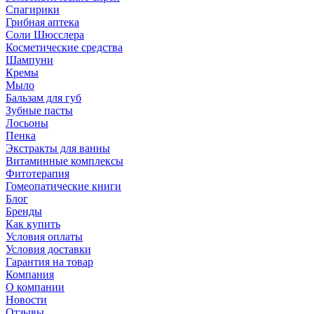
Спагирики
Грибная аптека
Соли Шюсслера
Косметические средства
Шампуни
Кремы
Мыло
Бальзам для губ
Зубные пасты
Лосьоны
Пенка
Экстракты для ванны
Витаминные комплексы
Фитотерапия
Гомеопатические книги
Блог
Бренды
Как купить
Условия оплаты
Условия доставки
Гарантия на товар
Компания
О компании
Новости
Отзывы