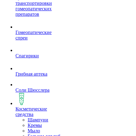
транспортировки
гомеопатических
препаратов
Гомеопатические
спреи
Спагирики
Грибная аптека
Соли Шюсслера
Косметические
средства
Шампуни
Кремы
Мыло