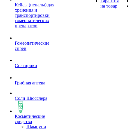
Гарантия
Кейсы (пеналы) для
на товар
хранения и
транспортировки
гомеопатических
препаратов
Гомеопатические
спреи
Спагирики
Грибная аптека
Соли Шюсслера
Косметические
средства
Шампуни