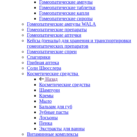
Гомеопатические ампулы
Гомеопатические таблетки
Гомеопатические капли
Гомеопатические сиропы
Гомеопатические ампулы WALA
Гомеопатические препараты
Гомеопатические аптечки
Кейсы (пеналы) для хранения и транспортировки
гомеопатических препаратов
Гомеопатические спреи
Спагирики
Грибная аптека
Соли Шюсслера
Косметические средства
Назад
Косметические средства
Шампуни
Кремы
Мыло
Бальзам для губ
Зубные пасты
Лосьоны
Пенка
Экстракты для ванны
Витаминные комплексы