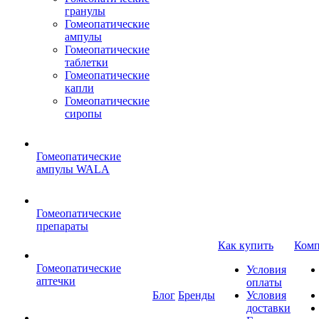
гранулы
Гомеопатические
ампулы
Гомеопатические
таблетки
Гомеопатические
капли
Гомеопатические
сиропы
Гомеопатические
ампулы WALA
Гомеопатические
препараты
Как купить
Комп
Гомеопатические
Условия
аптечки
оплаты
Блог
Бренды
Условия
доставки