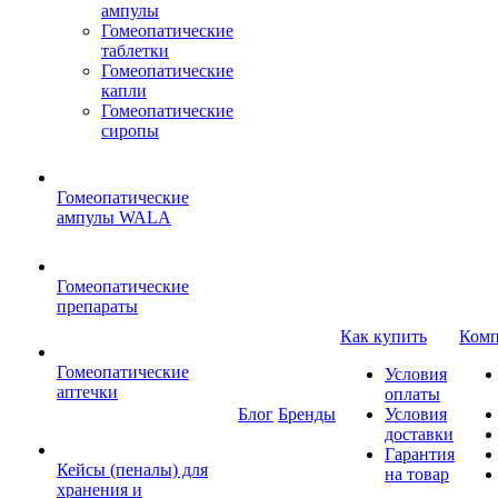
ампулы
Гомеопатические
таблетки
Гомеопатические
капли
Гомеопатические
сиропы
Гомеопатические
ампулы WALA
Гомеопатические
препараты
Как купить
Комп
Гомеопатические
Условия
аптечки
оплаты
Блог
Бренды
Условия
доставки
Гарантия
Кейсы (пеналы) для
на товар
хранения и