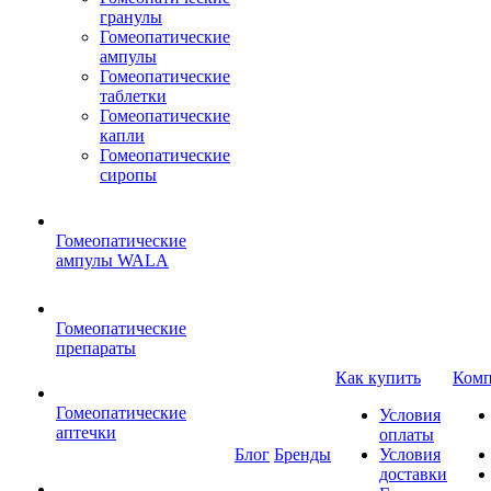
гранулы
Гомеопатические
ампулы
Гомеопатические
таблетки
Гомеопатические
капли
Гомеопатические
сиропы
Гомеопатические
ампулы WALA
Гомеопатические
препараты
Как купить
Комп
Гомеопатические
Условия
аптечки
оплаты
Блог
Бренды
Условия
доставки