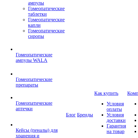
ампулы
Гомеопатические
таблетки
Гомеопатические
капли
Гомеопатические
сиропы
Гомеопатические
ампулы WALA
Гомеопатические
препараты
Как купить
Комп
Гомеопатические
Условия
аптечки
оплаты
Блог
Бренды
Условия
доставки
Гарантия
Кейсы (пеналы) для
на товар
хранения и