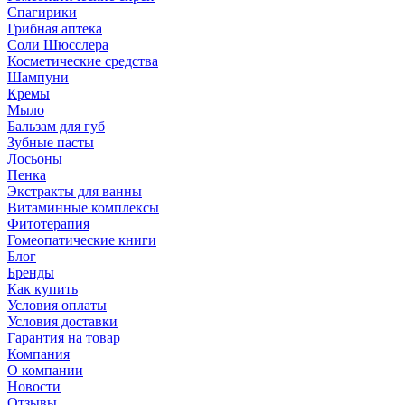
Спагирики
Грибная аптека
Соли Шюсслера
Косметические средства
Шампуни
Кремы
Мыло
Бальзам для губ
Зубные пасты
Лосьоны
Пенка
Экстракты для ванны
Витаминные комплексы
Фитотерапия
Гомеопатические книги
Блог
Бренды
Как купить
Условия оплаты
Условия доставки
Гарантия на товар
Компания
О компании
Новости
Отзывы