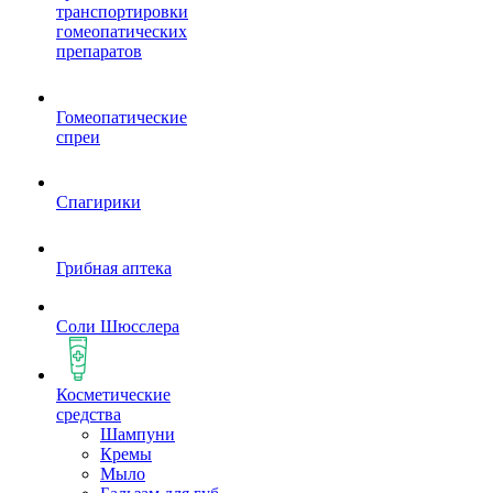
транспортировки
гомеопатических
препаратов
Гомеопатические
спреи
Спагирики
Грибная аптека
Соли Шюсслера
Косметические
средства
Шампуни
Кремы
Мыло