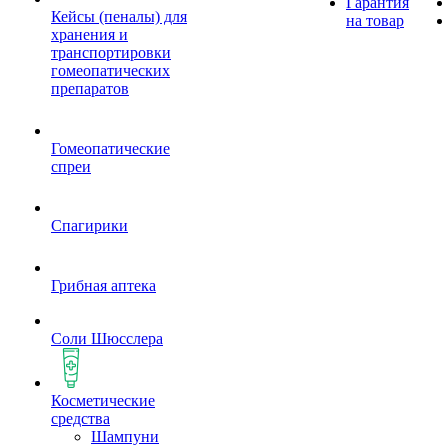
Гарантия
Кейсы (пеналы) для
на товар
хранения и
транспортировки
гомеопатических
препаратов
Гомеопатические
спреи
Спагирики
Грибная аптека
Соли Шюсслера
Косметические
средства
Шампуни