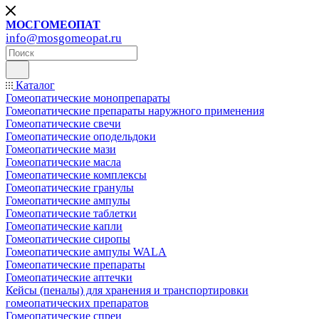
МОСГОМЕОПАТ
info@mosgomeopat.ru
Каталог
Гомеопатические монопрепараты
Гомеопатические препараты наружного применения
Гомеопатические свечи
Гомеопатические оподельдоки
Гомеопатические мази
Гомеопатические масла
Гомеопатические комплексы
Гомеопатические гранулы
Гомеопатические ампулы
Гомеопатические таблетки
Гомеопатические капли
Гомеопатические сиропы
Гомеопатические ампулы WALA
Гомеопатические препараты
Гомеопатические аптечки
Кейсы (пеналы) для хранения и транспортировки
гомеопатических препаратов
Гомеопатические спреи