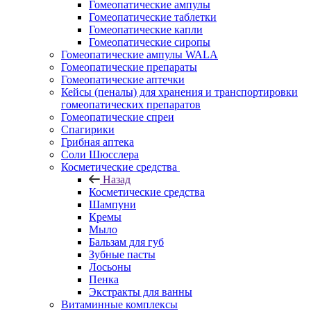
Гомеопатические ампулы
Гомеопатические таблетки
Гомеопатические капли
Гомеопатические сиропы
Гомеопатические ампулы WALA
Гомеопатические препараты
Гомеопатические аптечки
Кейсы (пеналы) для хранения и транспортировки
гомеопатических препаратов
Гомеопатические спреи
Спагирики
Грибная аптека
Соли Шюсслера
Косметические средства
Назад
Косметические средства
Шампуни
Кремы
Мыло
Бальзам для губ
Зубные пасты
Лосьоны
Пенка
Экстракты для ванны
Витаминные комплексы