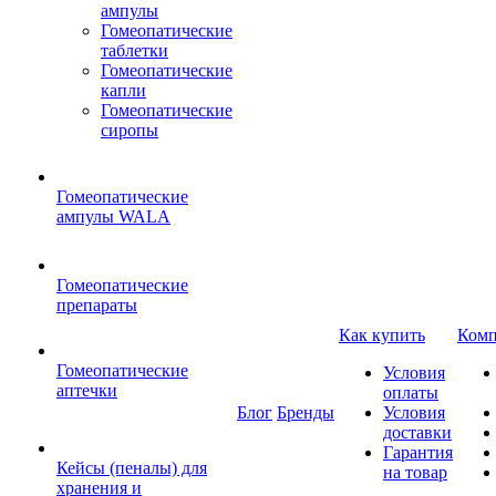
ампулы
Гомеопатические
таблетки
Гомеопатические
капли
Гомеопатические
сиропы
Гомеопатические
ампулы WALA
Гомеопатические
препараты
Как купить
Комп
Гомеопатические
Условия
аптечки
оплаты
Блог
Бренды
Условия
доставки
Гарантия
Кейсы (пеналы) для
на товар
хранения и