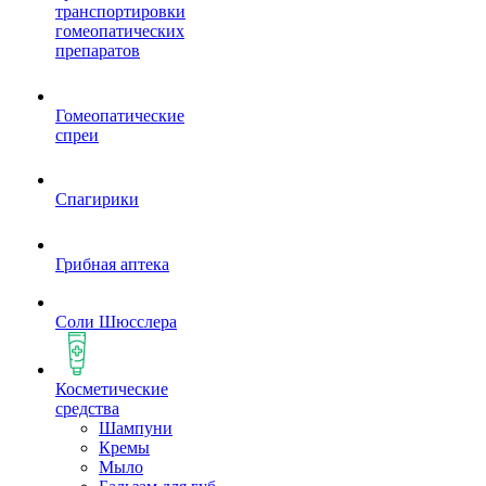
транспортировки
гомеопатических
препаратов
Гомеопатические
спреи
Спагирики
Грибная аптека
Соли Шюсслера
Косметические
средства
Шампуни
Кремы
Мыло