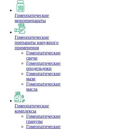
Гомеопатические
монопрепараты
Гомеопатические
препараты наружного
применения
Гомеопатические
свечи
Гомеопатические
оподельдоки
Гомеопатические
мази
Гомеопатические
масла
Гомеопатические
комплексы
Гомеопатические
гранулы
Гомеопатические