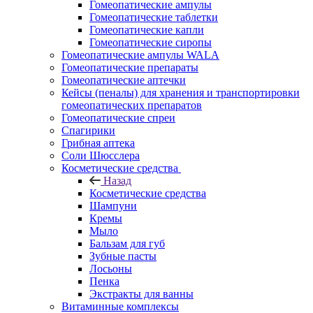
Гомеопатические ампулы
Гомеопатические таблетки
Гомеопатические капли
Гомеопатические сиропы
Гомеопатические ампулы WALA
Гомеопатические препараты
Гомеопатические аптечки
Кейсы (пеналы) для хранения и транспортировки
гомеопатических препаратов
Гомеопатические спреи
Спагирики
Грибная аптека
Соли Шюсслера
Косметические средства
Назад
Косметические средства
Шампуни
Кремы
Мыло
Бальзам для губ
Зубные пасты
Лосьоны
Пенка
Экстракты для ванны
Витаминные комплексы