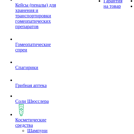
Гарантия
Кейсы (пеналы) для
на товар
хранения и
транспортировки
гомеопатических
препаратов
Гомеопатические
спреи
Спагирики
Грибная аптека
Соли Шюсслера
Косметические
средства
Шампуни