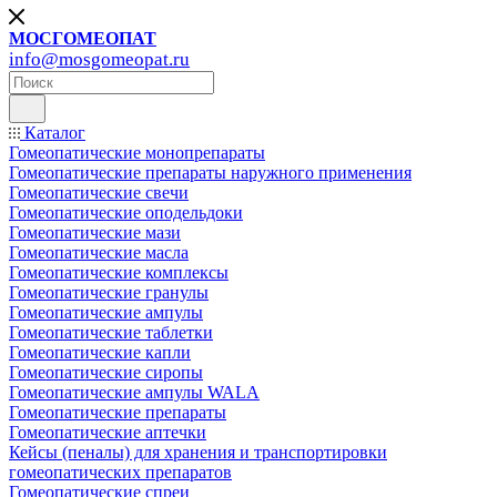
МОСГОМЕОПАТ
info@mosgomeopat.ru
Каталог
Гомеопатические монопрепараты
Гомеопатические препараты наружного применения
Гомеопатические свечи
Гомеопатические оподельдоки
Гомеопатические мази
Гомеопатические масла
Гомеопатические комплексы
Гомеопатические гранулы
Гомеопатические ампулы
Гомеопатические таблетки
Гомеопатические капли
Гомеопатические сиропы
Гомеопатические ампулы WALA
Гомеопатические препараты
Гомеопатические аптечки
Кейсы (пеналы) для хранения и транспортировки
гомеопатических препаратов
Гомеопатические спреи