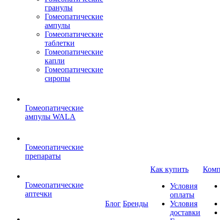
гранулы
Гомеопатические
ампулы
Гомеопатические
таблетки
Гомеопатические
капли
Гомеопатические
сиропы
Гомеопатические
ампулы WALA
Гомеопатические
препараты
Как купить
Комп
Гомеопатические
Условия
аптечки
оплаты
Блог
Бренды
Условия
доставки