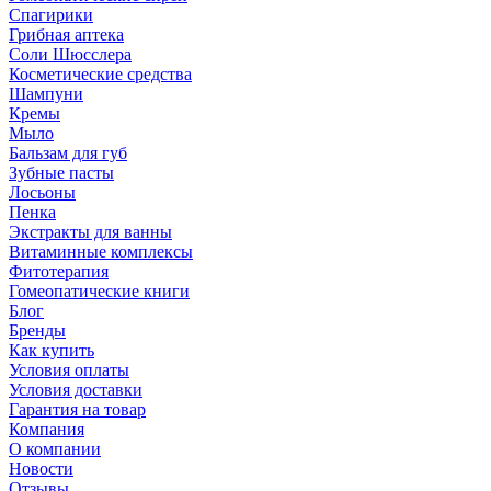
Спагирики
Грибная аптека
Соли Шюсслера
Косметические средства
Шампуни
Кремы
Мыло
Бальзам для губ
Зубные пасты
Лосьоны
Пенка
Экстракты для ванны
Витаминные комплексы
Фитотерапия
Гомеопатические книги
Блог
Бренды
Как купить
Условия оплаты
Условия доставки
Гарантия на товар
Компания
О компании
Новости
Отзывы