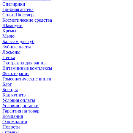
Спагирики
Грибная аптека
Соли Шюсслера
Косметические средства
Шампуни
Кремы
Мыло
Бальзам для губ
Зубные пасты
Лосьоны
Пенка
Экстракты для ванны
Витаминные комплексы
Фитотерапия
Гомеопатические книги
Блог
Бренды
Как купить
Условия оплаты
Условия доставки
Гарантия на товар
Компания
О компании
Новости
Отзывы