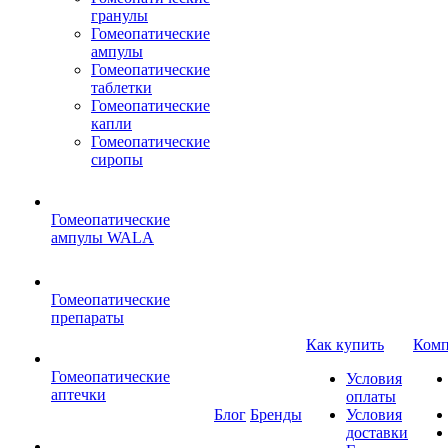
гранулы
Гомеопатические
ампулы
Гомеопатические
таблетки
Гомеопатические
капли
Гомеопатические
сиропы
Гомеопатические
ампулы WALA
Гомеопатические
препараты
Как купить
Комп
Гомеопатические
Условия
аптечки
оплаты
Блог
Бренды
Условия
доставки