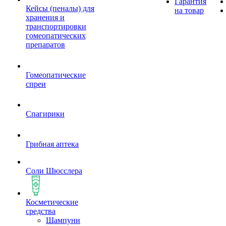
Гарантия
Кейсы (пеналы) для
на товар
хранения и
транспортировки
гомеопатических
препаратов
Гомеопатические
спреи
Спагирики
Грибная аптека
Соли Шюсслера
Косметические
средства
Шампуни