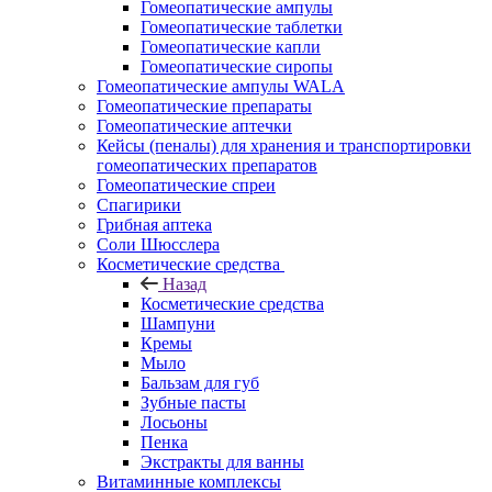
Гомеопатические ампулы
Гомеопатические таблетки
Гомеопатические капли
Гомеопатические сиропы
Гомеопатические ампулы WALA
Гомеопатические препараты
Гомеопатические аптечки
Кейсы (пеналы) для хранения и транспортировки
гомеопатических препаратов
Гомеопатические спреи
Спагирики
Грибная аптека
Соли Шюсслера
Косметические средства
Назад
Косметические средства
Шампуни
Кремы
Мыло
Бальзам для губ
Зубные пасты
Лосьоны
Пенка
Экстракты для ванны
Витаминные комплексы