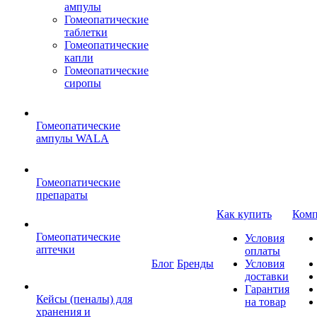
ампулы
Гомеопатические
таблетки
Гомеопатические
капли
Гомеопатические
сиропы
Гомеопатические
ампулы WALA
Гомеопатические
препараты
Как купить
Комп
Гомеопатические
Условия
аптечки
оплаты
Блог
Бренды
Условия
доставки
Гарантия
Кейсы (пеналы) для
на товар
хранения и