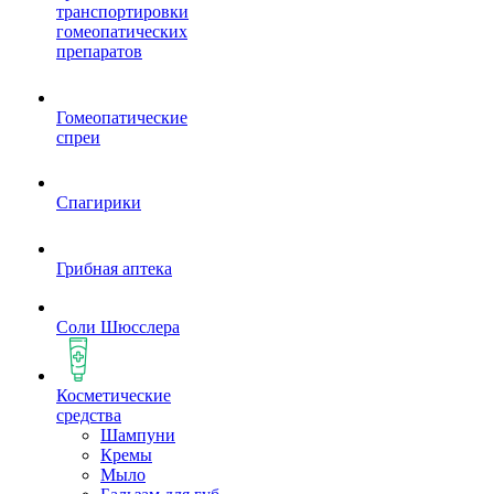
транспортировки
гомеопатических
препаратов
Гомеопатические
спреи
Спагирики
Грибная аптека
Соли Шюсслера
Косметические
средства
Шампуни
Кремы
Мыло