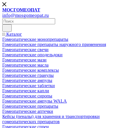
МОСГОМЕОПАТ
info@mosgomeopat.ru
Каталог
Гомеопатические монопрепараты
Гомеопатические препараты наружного применения
Гомеопатические свечи
Гомеопатические оподельдоки
Гомеопатические мази
Гомеопатические масла
Гомеопатические комплексы
Гомеопатические гранулы
Гомеопатические ампулы
Гомеопатические таблетки
Гомеопатические капли
Гомеопатические сиропы
Гомеопатические ампулы WALA
Гомеопатические препараты
Гомеопатические аптечки
Кейсы (пеналы) для хранения и транспортировки
гомеопатических препаратов
Гомеопатические спреи