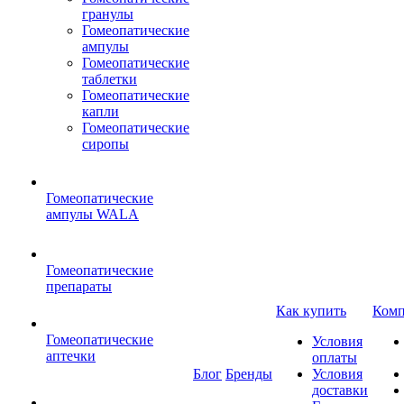
гранулы
Гомеопатические
ампулы
Гомеопатические
таблетки
Гомеопатические
капли
Гомеопатические
сиропы
Гомеопатические
ампулы WALA
Гомеопатические
препараты
Как купить
Комп
Гомеопатические
Условия
аптечки
оплаты
Блог
Бренды
Условия
доставки