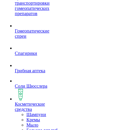
транспортировки
гомеопатических
препаратов
Гомеопатические
спреи
Спагирики
Грибная аптека
Соли Шюсслера
Косметические
средства
Шампуни
Кремы
Мыло