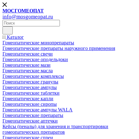
МОСГОМЕОПАТ
info@mosgomeopat.ru
Каталог
Гомеопатические монопрепараты
Гомеопатические препараты наружного применения
Гомеопатические свечи
Гомеопатические оподельдоки
Гомеопатические мази
Гомеопатические масла
Гомеопатические комплексы
Гомеопатические гранулы
Гомеопатические ампулы
Гомеопатические таблетки
Гомеопатические капли
Гомеопатические сиропы
Гомеопатические ампулы WALA
Гомеопатические препараты
Гомеопатические аптечки
Кейсы (пеналы) для хранения и транспортировки
гомеопатических препаратов
Гомеопатические спреи