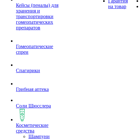
Гарантия
Кейсы (пеналы) для
на товар
хранения и
транспортировки
гомеопатических
препаратов
Гомеопатические
спреи
Спагирики
Грибная аптека
Соли Шюсслера
Косметические
средства
Шампуни