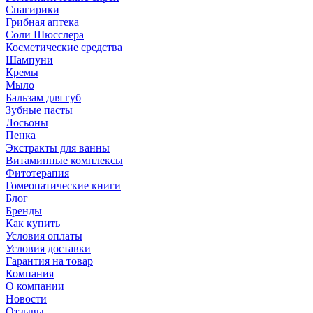
Спагирики
Грибная аптека
Соли Шюсслера
Косметические средства
Шампуни
Кремы
Мыло
Бальзам для губ
Зубные пасты
Лосьоны
Пенка
Экстракты для ванны
Витаминные комплексы
Фитотерапия
Гомеопатические книги
Блог
Бренды
Как купить
Условия оплаты
Условия доставки
Гарантия на товар
Компания
О компании
Новости
Отзывы