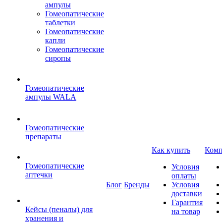
ампулы
Гомеопатические
таблетки
Гомеопатические
капли
Гомеопатические
сиропы
Гомеопатические
ампулы WALA
Гомеопатические
препараты
Как купить
Комп
Гомеопатические
Условия
аптечки
оплаты
Блог
Бренды
Условия
доставки
Гарантия
Кейсы (пеналы) для
на товар
хранения и