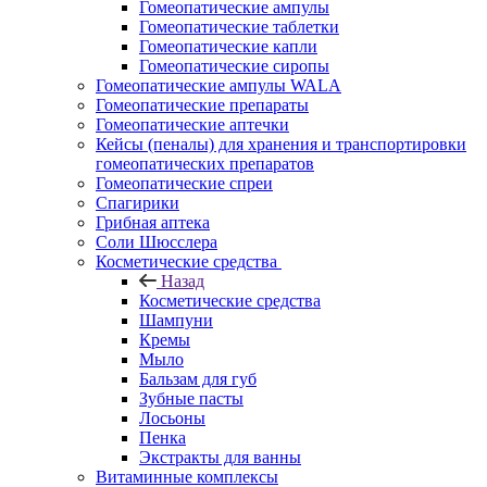
Гомеопатические ампулы
Гомеопатические таблетки
Гомеопатические капли
Гомеопатические сиропы
Гомеопатические ампулы WALA
Гомеопатические препараты
Гомеопатические аптечки
Кейсы (пеналы) для хранения и транспортировки
гомеопатических препаратов
Гомеопатические спреи
Спагирики
Грибная аптека
Соли Шюсслера
Косметические средства
Назад
Косметические средства
Шампуни
Кремы
Мыло
Бальзам для губ
Зубные пасты
Лосьоны
Пенка
Экстракты для ванны
Витаминные комплексы