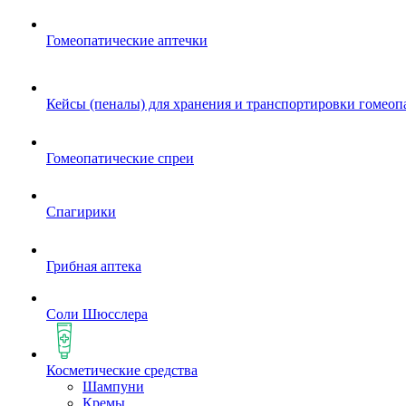
Гомеопатические аптечки
Кейсы (пеналы) для хранения и транспортировки гомеоп
Гомеопатические спреи
Спагирики
Грибная аптека
Соли Шюсслера
Косметические средства
Шампуни
Кремы