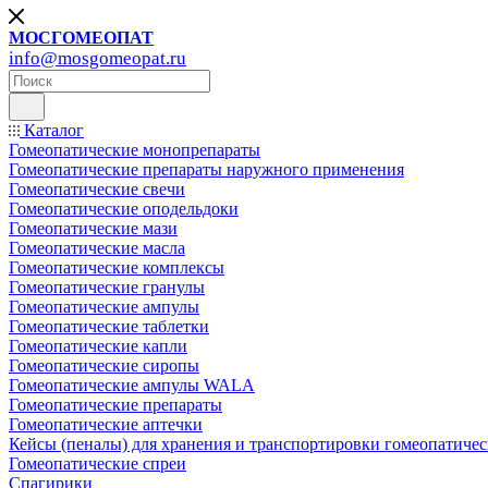
МОСГОМЕОПАТ
info@mosgomeopat.ru
Каталог
Гомеопатические монопрепараты
Гомеопатические препараты наружного применения
Гомеопатические свечи
Гомеопатические оподельдоки
Гомеопатические мази
Гомеопатические масла
Гомеопатические комплексы
Гомеопатические гранулы
Гомеопатические ампулы
Гомеопатические таблетки
Гомеопатические капли
Гомеопатические сиропы
Гомеопатические ампулы WALA
Гомеопатические препараты
Гомеопатические аптечки
Кейсы (пеналы) для хранения и транспортировки гомеопатичес
Гомеопатические спреи
Спагирики