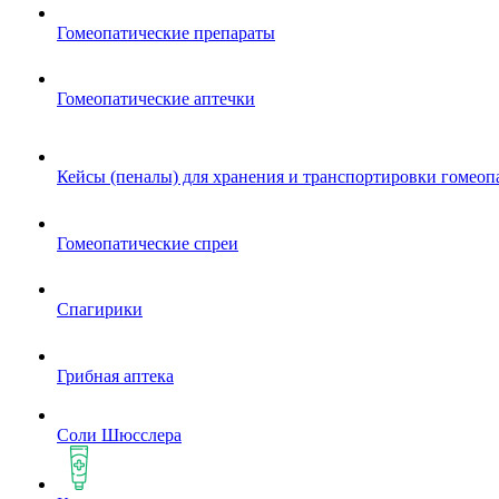
Гомеопатические препараты
Гомеопатические аптечки
Кейсы (пеналы) для хранения и транспортировки гомеоп
Гомеопатические спреи
Спагирики
Грибная аптека
Соли Шюсслера