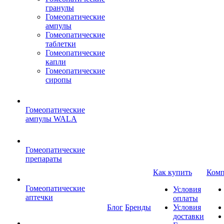
гранулы
Гомеопатические
ампулы
Гомеопатические
таблетки
Гомеопатические
капли
Гомеопатические
сиропы
Гомеопатические
ампулы WALA
Гомеопатические
препараты
Как купить
Комп
Гомеопатические
Условия
аптечки
оплаты
Блог
Бренды
Условия
доставки