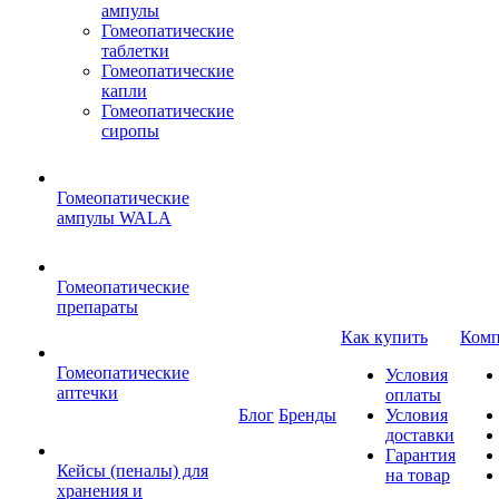
ампулы
Гомеопатические
таблетки
Гомеопатические
капли
Гомеопатические
сиропы
Гомеопатические
ампулы WALA
Гомеопатические
препараты
Как купить
Комп
Гомеопатические
Условия
аптечки
оплаты
Блог
Бренды
Условия
доставки
Гарантия
Кейсы (пеналы) для
на товар
хранения и