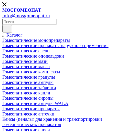
МОСГОМЕОПАТ
info@mosgomeopat.ru
Каталог
Гомеопатические монопрепараты
Гомеопатические препараты наружного применения
Гомеопатические свечи
Гомеопатические оподельдоки
Гомеопатические мази
Гомеопатические масла
Гомеопатические комплексы
Гомеопатические гранулы
Гомеопатические ампулы
Гомеопатические таблетки
Гомеопатические капли
Гомеопатические сиропы
Гомеопатические ампулы WALA
Гомеопатические препараты
Гомеопатические аптечки
Кейсы (пеналы) для хранения и транспортировки
гомеопатических препаратов
Гомеопатические спреи