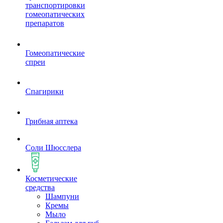
транспортировки
гомеопатических
препаратов
Гомеопатические
спреи
Спагирики
Грибная аптека
Соли Шюсслера
Косметические
средства
Шампуни
Кремы
Мыло