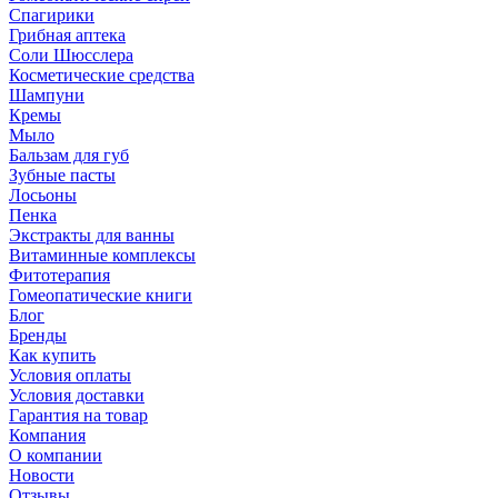
Спагирики
Грибная аптека
Соли Шюсслера
Косметические средства
Шампуни
Кремы
Мыло
Бальзам для губ
Зубные пасты
Лосьоны
Пенка
Экстракты для ванны
Витаминные комплексы
Фитотерапия
Гомеопатические книги
Блог
Бренды
Как купить
Условия оплаты
Условия доставки
Гарантия на товар
Компания
О компании
Новости
Отзывы