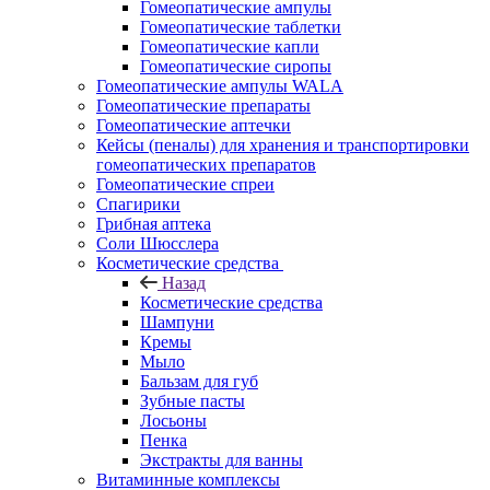
Гомеопатические ампулы
Гомеопатические таблетки
Гомеопатические капли
Гомеопатические сиропы
Гомеопатические ампулы WALA
Гомеопатические препараты
Гомеопатические аптечки
Кейсы (пеналы) для хранения и транспортировки
гомеопатических препаратов
Гомеопатические спреи
Спагирики
Грибная аптека
Соли Шюсслера
Косметические средства
Назад
Косметические средства
Шампуни
Кремы
Мыло
Бальзам для губ
Зубные пасты
Лосьоны
Пенка
Экстракты для ванны
Витаминные комплексы