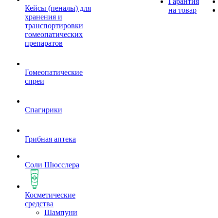
Гарантия
Кейсы (пеналы) для
на товар
хранения и
транспортировки
гомеопатических
препаратов
Гомеопатические
спреи
Спагирики
Грибная аптека
Соли Шюсслера
Косметические
средства
Шампуни