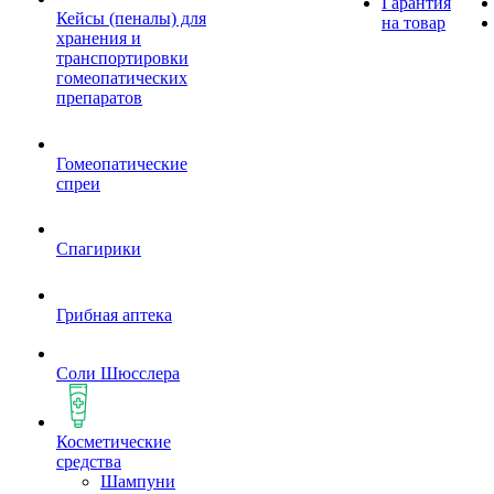
Гарантия
Кейсы (пеналы) для
на товар
хранения и
транспортировки
гомеопатических
препаратов
Гомеопатические
спреи
Спагирики
Грибная аптека
Соли Шюсслера
Косметические
средства
Шампуни