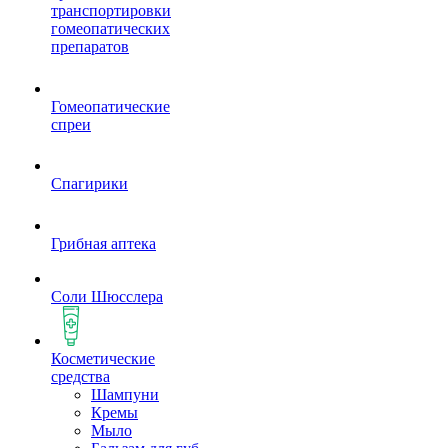
транспортировки
гомеопатических
препаратов
Гомеопатические
спреи
Спагирики
Грибная аптека
Соли Шюсслера
Косметические
средства
Шампуни
Кремы
Мыло