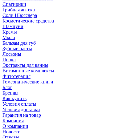
Спагирики
Грибная аптека
Соли Шюсслера
Косметические средства
Шампуни
Кремы
Мыло
Бальзам для губ
Зубные пасты
Лосьоны
Пенка
Экстракты для ванны
Витаминные комплексы
Фитотерапия
Гомеопатические книги
Блог
Бренды
Как купить
Условия оплаты
Условия доставки
Гарантия на товар
Компания
О компании
Новости
Отзывы