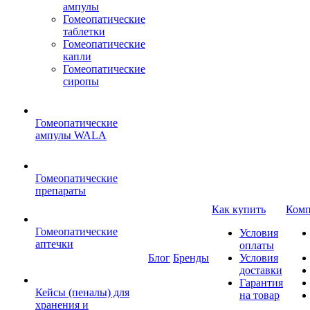
ампулы
Гомеопатические
таблетки
Гомеопатические
капли
Гомеопатические
сиропы
Гомеопатические
ампулы WALA
Гомеопатические
препараты
Как купить
Комп
Гомеопатические
Условия
аптечки
оплаты
Блог
Бренды
Условия
доставки
Гарантия
Кейсы (пеналы) для
на товар
хранения и