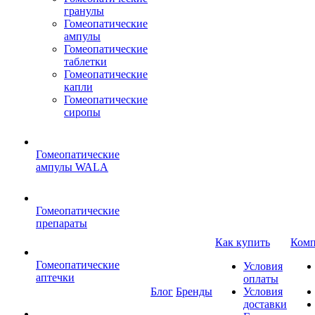
гранулы
Гомеопатические
ампулы
Гомеопатические
таблетки
Гомеопатические
капли
Гомеопатические
сиропы
Гомеопатические
ампулы WALA
Гомеопатические
препараты
Как купить
Комп
Гомеопатические
Условия
аптечки
оплаты
Блог
Бренды
Условия
доставки