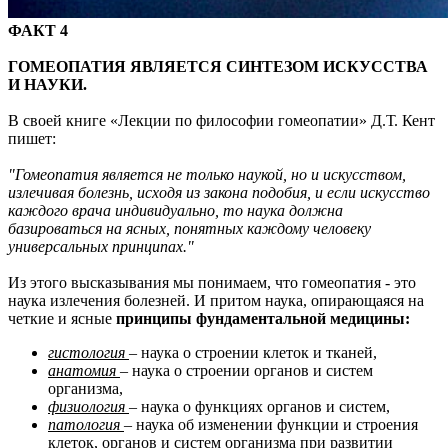
ФАКТ 4
ГОМЕОПАТИЯ ЯВЛЯЕТСЯ СИНТЕЗОМ ИСКУССТВА
И НАУКИ.
В своей книге «Лекции по философии гомеопатии» Д.Т. Кент
пишет:
"Гомеопатия является не только наукой, но и искусством,
излечивая болезнь, исходя из закона подобия, и если искусство
каждого врача индивидуально, то наука должна
базироваться на ясных, понятных каждому человеку
универсальных принципах."
Из этого высказывания мы понимаем, что гомеопатия - это
наука излечения болезней. И притом наука, опирающаяся на
четкие и ясные
принципы фундаментальной медицины:
гистология
– наука о строении клеток и тканей,
анатомия
– наука о строении органов и систем
организма,
физиология
– наука о функциях органов и систем,
патология
– наука об изменении функции и строения
клеток, органов и систем организма при развитии