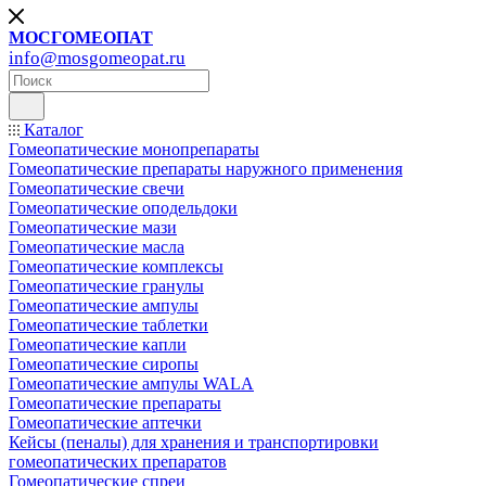
МОСГОМЕОПАТ
info@mosgomeopat.ru
Каталог
Гомеопатические монопрепараты
Гомеопатические препараты наружного применения
Гомеопатические свечи
Гомеопатические оподельдоки
Гомеопатические мази
Гомеопатические масла
Гомеопатические комплексы
Гомеопатические гранулы
Гомеопатические ампулы
Гомеопатические таблетки
Гомеопатические капли
Гомеопатические сиропы
Гомеопатические ампулы WALA
Гомеопатические препараты
Гомеопатические аптечки
Кейсы (пеналы) для хранения и транспортировки
гомеопатических препаратов
Гомеопатические спреи