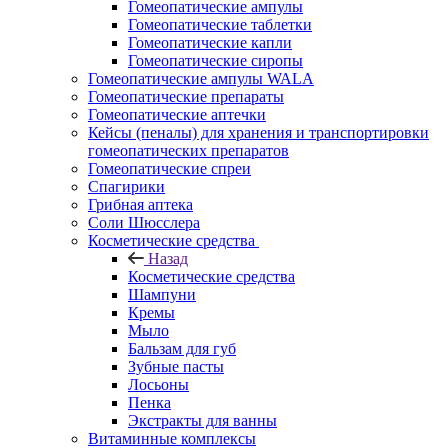
Гомеопатические ампулы
Гомеопатические таблетки
Гомеопатические капли
Гомеопатические сиропы
Гомеопатические ампулы WALA
Гомеопатические препараты
Гомеопатические аптечки
Кейсы (пеналы) для хранения и транспортировки
гомеопатических препаратов
Гомеопатические спреи
Спагирики
Грибная аптека
Соли Шюсслера
Косметические средства
Назад
Косметические средства
Шампуни
Кремы
Мыло
Бальзам для губ
Зубные пасты
Лосьоны
Пенка
Экстракты для ванны
Витаминные комплексы