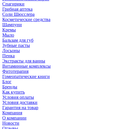
Спагирики
Грибная аптека
Соли Шюсслера
Косметические средства
Шампуни
Кремы
Мыло
Бальзам для губ
Зубные пасты
Лосьоны
Пенка
Экстракты для ванны
Витаминные комплексы
Фитотерапия
Гомеопатические книги
Блог
Бренды
Как купить
Условия оплаты
Условия доставки
Гарантия на товар
Компания
О компании
Новости
Отзывы