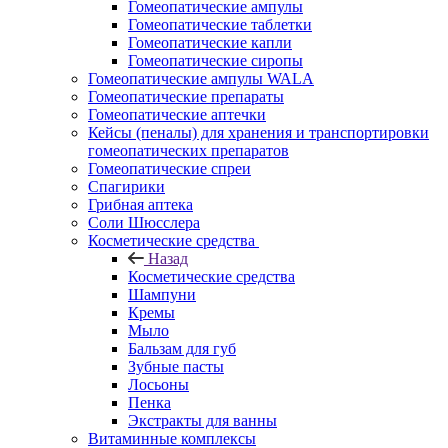
Гомеопатические ампулы
Гомеопатические таблетки
Гомеопатические капли
Гомеопатические сиропы
Гомеопатические ампулы WALA
Гомеопатические препараты
Гомеопатические аптечки
Кейсы (пеналы) для хранения и транспортировки
гомеопатических препаратов
Гомеопатические спреи
Спагирики
Грибная аптека
Соли Шюсслера
Косметические средства
Назад
Косметические средства
Шампуни
Кремы
Мыло
Бальзам для губ
Зубные пасты
Лосьоны
Пенка
Экстракты для ванны
Витаминные комплексы