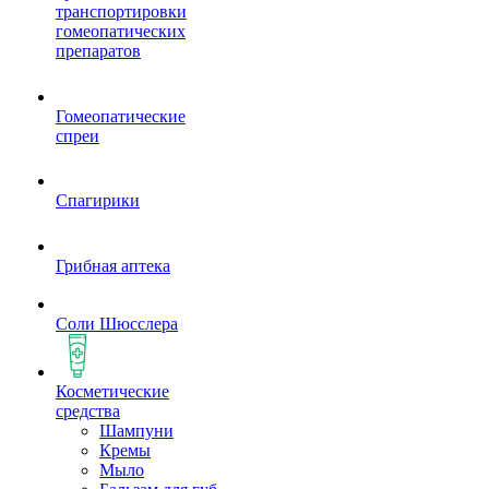
транспортировки
гомеопатических
препаратов
Гомеопатические
спреи
Спагирики
Грибная аптека
Соли Шюсслера
Косметические
средства
Шампуни
Кремы
Мыло