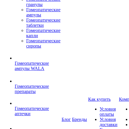
гранулы
Гомеопатические
ампулы
Гомеопатические
таблетки
Гомеопатические
капли
Гомеопатические
сиропы
Гомеопатические
ампулы WALA
Гомеопатические
препараты
Как купить
Комп
Гомеопатические
Условия
аптечки
оплаты
Блог
Бренды
Условия
доставки