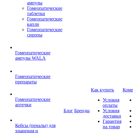
ампулы
Гомеопатические
таблетки
Гомеопатические
капли
Гомеопатические
сиропы
Гомеопатические
ампулы WALA
Гомеопатические
препараты
Как купить
Комп
Гомеопатические
Условия
аптечки
оплаты
Блог
Бренды
Условия
доставки
Гарантия
Кейсы (пеналы) для
на товар
хранения и