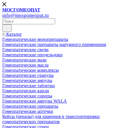
МОСГОМЕОПАТ
info@mosgomeopat.ru
Каталог
Гомеопатические монопрепараты
Гомеопатические препараты наружного применения
Гомеопатические свечи
Гомеопатические оподельдоки
Гомеопатические мази
Гомеопатические масла
Гомеопатические комплексы
Гомеопатические гранулы
Гомеопатические ампулы
Гомеопатические таблетки
Гомеопатические капли
Гомеопатические сиропы
Гомеопатические ампулы WALA
Гомеопатические препараты
Гомеопатические аптечки
Кейсы (пеналы) для хранения и транспортировки
гомеопатических препаратов
Гомеопатические спреи