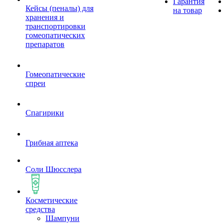
Гарантия
Кейсы (пеналы) для
на товар
хранения и
транспортировки
гомеопатических
препаратов
Гомеопатические
спреи
Спагирики
Грибная аптека
Соли Шюсслера
Косметические
средства
Шампуни