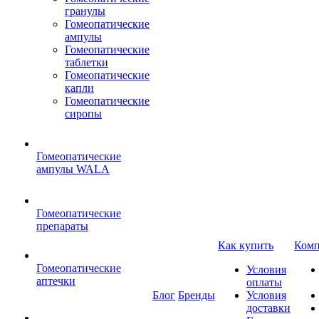
гранулы
Гомеопатические
ампулы
Гомеопатические
таблетки
Гомеопатические
капли
Гомеопатические
сиропы
Гомеопатические
ампулы WALA
Гомеопатические
препараты
Как купить
Комп
Гомеопатические
Условия
аптечки
оплаты
Блог
Бренды
Условия
доставки