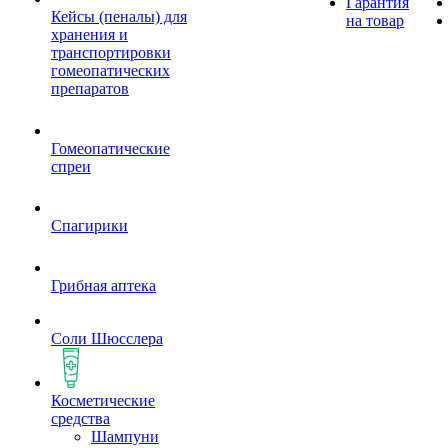
Гарантия
Кейсы (пеналы) для
на товар
хранения и
транспортировки
гомеопатических
препаратов
Гомеопатические
спреи
Спагирики
Грибная аптека
Соли Шюсслера
Косметические
средства
Шампуни