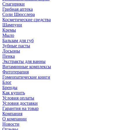
Спагирики
Грибная аптека
Соли Шюсслера
Косметические средства
Шампуни
Кремы
Мыло
Бальзам для губ
Зубные пасты
Лосьоны
Пенка
Экстракты для ванны
Витаминные комплексы
Фитотерапия
Гомеопатические книги
Блог
Бренды
Как купить
Условия оплаты
Условия доставки
Гарантия на товар
Компания
О компании
Новости
Отзывы