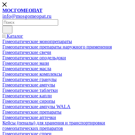
МОСГОМЕОПАТ
info@mosgomeopat.ru
Каталог
Гомеопатические монопрепараты
Гомеопатические препараты наружного применения
Гомеопатические свечи
Гомеопатические оподельдоки
Гомеопатические мази
Гомеопатические масла
Гомеопатические комплексы
Гомеопатические гранулы
Гомеопатические ампулы
Гомеопатические таблетки
Гомеопатические капли
Гомеопатические сиропы
Гомеопатические ампулы WALA
Гомеопатические препараты
Гомеопатические аптечки
Кейсы (пеналы) для хранения и транспортировки
гомеопатических препаратов
Гомеопатические спреи