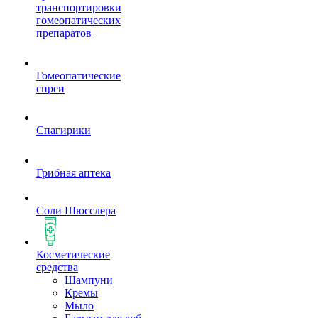
транспортировки
гомеопатических
препаратов
Гомеопатические
спреи
Спагирики
Грибная аптека
Соли Шюсслера
Косметические
средства
Шампуни
Кремы
Мыло