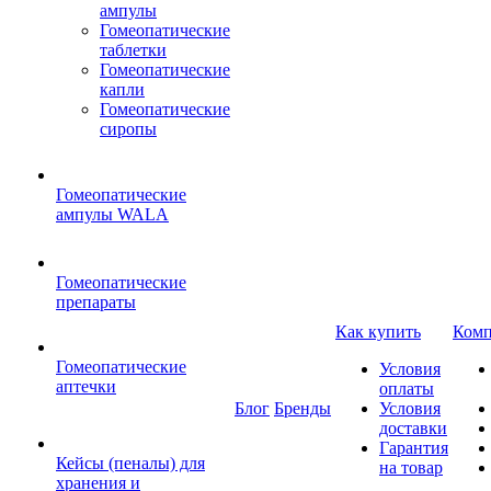
ампулы
Гомеопатические
таблетки
Гомеопатические
капли
Гомеопатические
сиропы
Гомеопатические
ампулы WALA
Гомеопатические
препараты
Как купить
Комп
Гомеопатические
Условия
аптечки
оплаты
Блог
Бренды
Условия
доставки
Гарантия
Кейсы (пеналы) для
на товар
хранения и