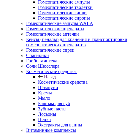
Гомеопатические ампулы
Гомеопатические таблетки
Гомеопатические капли
Гомеопатические сиропы
Гомеопатические ампулы WALA
Гомеопатические препараты
Гомеопатические аптечки
Кейсы (пеналы) для хранения и транспортировки
гомеопатических препаратов
Гомеопатические спреи
Спагирики
Грибная аптека
Соли Шюсслера
Косметические средства
Назад
Косметические средства
Шампуни
Кремы
Мыло
Бальзам для губ
Зубные пасты
Лосьоны
Пенка
Экстракты для ванны
Витаминные комплексы