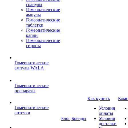
гранулы
Гомеопатические
ампулы
Гомеопатические
таблетки
Гомеопатические
капли
Гомеопатические
сиропы
Гомеопатические
ампулы WALA
Гомеопатические
препараты
Как купить
Комп
Гомеопатические
Условия
аптечки
оплаты
Блог
Бренды
Условия
доставки