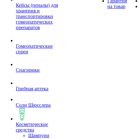
Гарантия
Кейсы (пеналы) для
на товар
хранения и
транспортировки
гомеопатических
препаратов
Гомеопатические
спреи
Спагирики
Грибная аптека
Соли Шюсслера
Косметические
средства
Шампуни