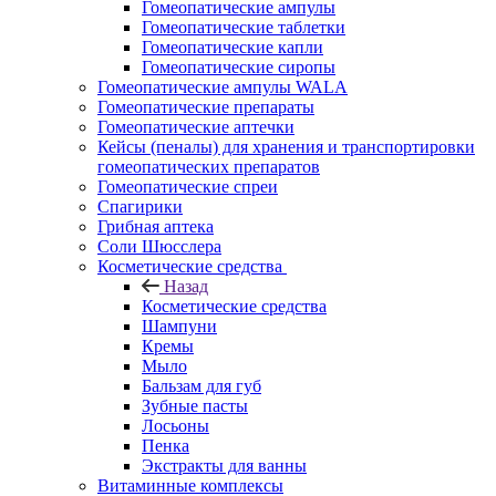
Гомеопатические ампулы
Гомеопатические таблетки
Гомеопатические капли
Гомеопатические сиропы
Гомеопатические ампулы WALA
Гомеопатические препараты
Гомеопатические аптечки
Кейсы (пеналы) для хранения и транспортировки
гомеопатических препаратов
Гомеопатические спреи
Спагирики
Грибная аптека
Соли Шюсслера
Косметические средства
Назад
Косметические средства
Шампуни
Кремы
Мыло
Бальзам для губ
Зубные пасты
Лосьоны
Пенка
Экстракты для ванны
Витаминные комплексы