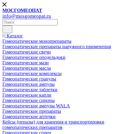
МОСГОМЕОПАТ
info@mosgomeopat.ru
Каталог
Гомеопатические монопрепараты
Гомеопатические препараты наружного применения
Гомеопатические свечи
Гомеопатические оподельдоки
Гомеопатические мази
Гомеопатические масла
Гомеопатические комплексы
Гомеопатические гранулы
Гомеопатические ампулы
Гомеопатические таблетки
Гомеопатические капли
Гомеопатические сиропы
Гомеопатические ампулы WALA
Гомеопатические препараты
Гомеопатические аптечки
Кейсы (пеналы) для хранения и транспортировки
гомеопатических препаратов
Гомеопатические спреи