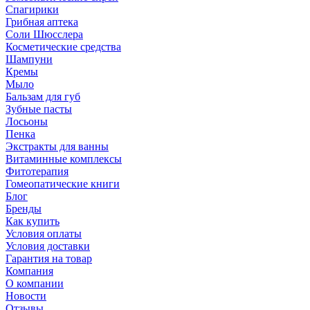
Спагирики
Грибная аптека
Соли Шюсслера
Косметические средства
Шампуни
Кремы
Мыло
Бальзам для губ
Зубные пасты
Лосьоны
Пенка
Экстракты для ванны
Витаминные комплексы
Фитотерапия
Гомеопатические книги
Блог
Бренды
Как купить
Условия оплаты
Условия доставки
Гарантия на товар
Компания
О компании
Новости
Отзывы