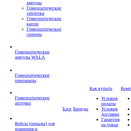
ампулы
Гомеопатические
таблетки
Гомеопатические
капли
Гомеопатические
сиропы
Гомеопатические
ампулы WALA
Гомеопатические
препараты
Как купить
Комп
Гомеопатические
Условия
аптечки
оплаты
Блог
Бренды
Условия
доставки
Гарантия
Кейсы (пеналы) для
на товар
хранения и