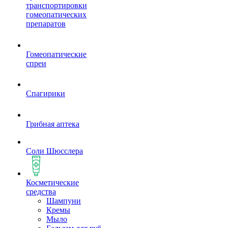
транспортировки
гомеопатических
препаратов
Гомеопатические
спреи
Спагирики
Грибная аптека
Соли Шюсслера
Косметические
средства
Шампуни
Кремы
Мыло