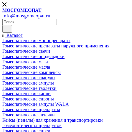
МОСГОМЕОПАТ
info@mosgomeopat.ru
Каталог
Гомеопатические монопрепараты
Гомеопатические препараты наружного применения
Гомеопатические свечи
Гомеопатические оподельдоки
Гомеопатические мази
Гомеопатические масла
Гомеопатические комплексы
Гомеопатические гранулы
Гомеопатические ампулы
Гомеопатические таблетки
Гомеопатические капли
Гомеопатические сиропы
Гомеопатические ампулы WALA
Гомеопатические препараты
Гомеопатические аптечки
Кейсы (пеналы) для хранения и транспортировки
гомеопатических препаратов
Гомеопатические спреи