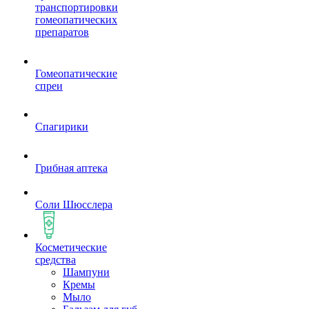
транспортировки
гомеопатических
препаратов
Гомеопатические
спреи
Спагирики
Грибная аптека
Соли Шюсслера
Косметические
средства
Шампуни
Кремы
Мыло