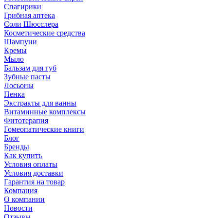
Спагирики
Грибная аптека
Соли Шюсслера
Косметические средства
Шампуни
Кремы
Мыло
Бальзам для губ
Зубные пасты
Лосьоны
Пенка
Экстракты для ванны
Витаминные комплексы
Фитотерапия
Гомеопатические книги
Блог
Бренды
Как купить
Условия оплаты
Условия доставки
Гарантия на товар
Компания
О компании
Новости
Отзывы