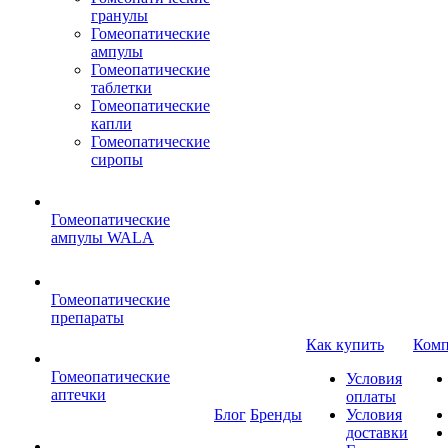
гранулы
Гомеопатические
ампулы
Гомеопатические
таблетки
Гомеопатические
капли
Гомеопатические
сиропы
Гомеопатические
ампулы WALA
Гомеопатические
препараты
Как купить
Комп
Гомеопатические
Условия
аптечки
оплаты
Блог
Бренды
Условия
доставки