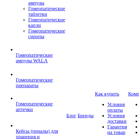
ампулы
Гомеопатические
таблетки
Гомеопатические
капли
Гомеопатические
сиропы
Гомеопатические
ампулы WALA
Гомеопатические
препараты
Как купить
Комп
Гомеопатические
Условия
аптечки
оплаты
Блог
Бренды
Условия
доставки
Гарантия
Кейсы (пеналы) для
на товар
хранения и