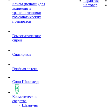
Гарантия
Кейсы (пеналы) для
на товар
хранения и
транспортировки
гомеопатических
препаратов
Гомеопатические
спреи
Спагирики
Грибная аптека
Соли Шюсслера
Косметические
средства
Шампуни