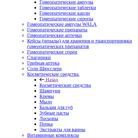
Гомеопатические ампулы
Гомеопатические таблетки
Гомеопатические капли
Гомеопатические сиропы
Гомеопатические ампулы WALA
Гомеопатические препараты
Гомеопатические аптечки
Кейсы (пеналы) для хранения и транспортировки
гомеопатических препаратов
Гомеопатические спреи
Спагирики
Грибная аптека
Соли Шюсслера
Косметические средства
Назад
Косметические средства
Шампуни
Кремы
Мыло
Бальзам для губ
Зубные пасты
Лосьоны
Пенка
Экстракты для ванны
Витаминные комплексы