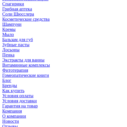
Спагирики
Грибная аптека
Соли Шюсслера
Косметические средства
Шампуни
Кремы
Мыло
Бальзам для губ
Зубные пасты
Лосьоны
Пенка
Экстракты для ванны
Витаминные комплексы
Фитотерапия
Гомеопатические книги
Блог
Бренды
Как купить
Условия оплаты
Условия доставки
Гарантия на товар
Компания
О компании
Новости
Отзывы