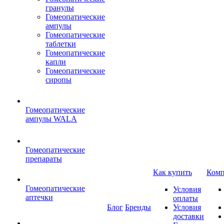
гранулы
Гомеопатические
ампулы
Гомеопатические
таблетки
Гомеопатические
капли
Гомеопатические
сиропы
Гомеопатические
ампулы WALA
Гомеопатические
препараты
Как купить
Комп
Гомеопатические
Условия
аптечки
оплаты
Блог
Бренды
Условия
доставки