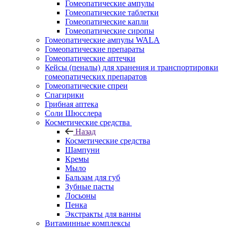
Гомеопатические ампулы
Гомеопатические таблетки
Гомеопатические капли
Гомеопатические сиропы
Гомеопатические ампулы WALA
Гомеопатические препараты
Гомеопатические аптечки
Кейсы (пеналы) для хранения и транспортировки
гомеопатических препаратов
Гомеопатические спреи
Спагирики
Грибная аптека
Соли Шюсслера
Косметические средства
Назад
Косметические средства
Шампуни
Кремы
Мыло
Бальзам для губ
Зубные пасты
Лосьоны
Пенка
Экстракты для ванны
Витаминные комплексы