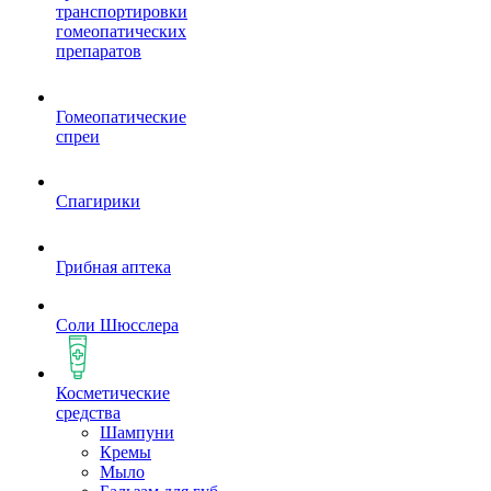
транспортировки
гомеопатических
препаратов
Гомеопатические
спреи
Спагирики
Грибная аптека
Соли Шюсслера
Косметические
средства
Шампуни
Кремы
Мыло