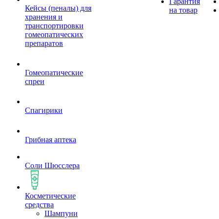
Гарантия
Кейсы (пеналы) для
на товар
хранения и
транспортировки
гомеопатических
препаратов
Гомеопатические
спреи
Спагирики
Грибная аптека
Соли Шюсслера
Косметические
средства
Шампуни