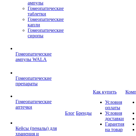
ампулы
Гомеопатические
таблетки
Гомеопатические
капли
Гомеопатические
сиропы
Гомеопатические
ампулы WALA
Гомеопатические
препараты
Как купить
Комп
Гомеопатические
Условия
аптечки
оплаты
Блог
Бренды
Условия
доставки
Гарантия
Кейсы (пеналы) для
на товар
хранения и