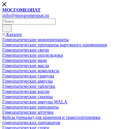
МОСГОМЕОПАТ
info@mosgomeopat.ru
Каталог
Гомеопатические монопрепараты
Гомеопатические препараты наружного применения
Гомеопатические свечи
Гомеопатические оподельдоки
Гомеопатические мази
Гомеопатические масла
Гомеопатические комплексы
Гомеопатические гранулы
Гомеопатические ампулы
Гомеопатические таблетки
Гомеопатические капли
Гомеопатические сиропы
Гомеопатические ампулы WALA
Гомеопатические препараты
Гомеопатические аптечки
Кейсы (пеналы) для хранения и транспортировки
гомеопатических препаратов
Гомеопатические спреи