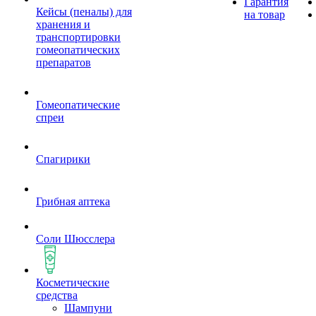
Гарантия
Кейсы (пеналы) для
на товар
хранения и
транспортировки
гомеопатических
препаратов
Гомеопатические
спреи
Спагирики
Грибная аптека
Соли Шюсслера
Косметические
средства
Шампуни