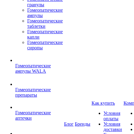
гранулы
Гомеопатические
ампулы
Гомеопатические
таблетки
Гомеопатические
капли
Гомеопатические
сиропы
Гомеопатические
ампулы WALA
Гомеопатические
препараты
Как купить
Комп
Гомеопатические
Условия
аптечки
оплаты
Блог
Бренды
Условия
доставки