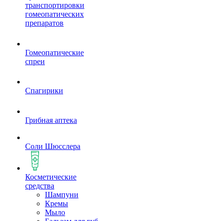
транспортировки
гомеопатических
препаратов
Гомеопатические
спреи
Спагирики
Грибная аптека
Соли Шюсслера
Косметические
средства
Шампуни
Кремы
Мыло