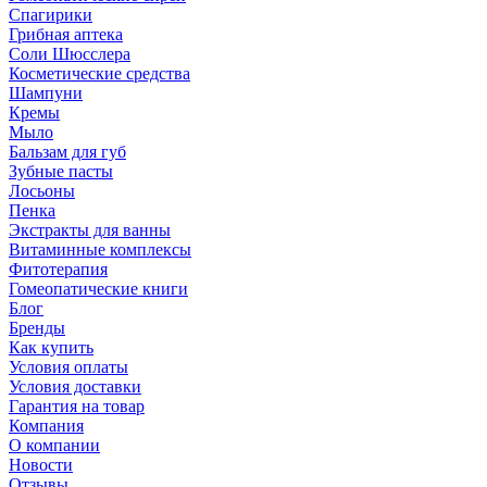
Спагирики
Грибная аптека
Соли Шюсслера
Косметические средства
Шампуни
Кремы
Мыло
Бальзам для губ
Зубные пасты
Лосьоны
Пенка
Экстракты для ванны
Витаминные комплексы
Фитотерапия
Гомеопатические книги
Блог
Бренды
Как купить
Условия оплаты
Условия доставки
Гарантия на товар
Компания
О компании
Новости
Отзывы