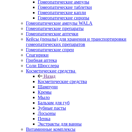
Гомеопатические ампулы
Гомеопатические таблетки
Гомеопатические капли
Гомеопатические сиропы
Гомеопатические ампулы WALA
Гомеопатические препараты
Гомеопатические аптечки
Кейсы (пеналы) для хранения и транспортировки
гомеопатических препаратов
Гомеопатические спреи
Спагирики
Грибная аптека
Соли Шюсслера
Косметические средства
Назад
Косметические средства
Шампуни
Кремы
Мыло
Бальзам для губ
Зубные пасты
Лосьоны
Пенка
Экстракты для ванны
Витаминные комплексы