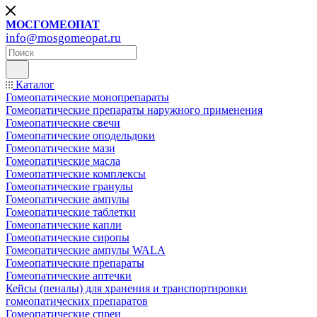
МОСГОМЕОПАТ
info@mosgomeopat.ru
Каталог
Гомеопатические монопрепараты
Гомеопатические препараты наружного применения
Гомеопатические свечи
Гомеопатические оподельдоки
Гомеопатические мази
Гомеопатические масла
Гомеопатические комплексы
Гомеопатические гранулы
Гомеопатические ампулы
Гомеопатические таблетки
Гомеопатические капли
Гомеопатические сиропы
Гомеопатические ампулы WALA
Гомеопатические препараты
Гомеопатические аптечки
Кейсы (пеналы) для хранения и транспортировки
гомеопатических препаратов
Гомеопатические спреи