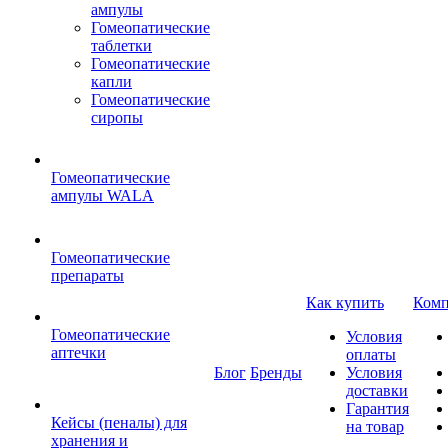
ампулы
Гомеопатические
таблетки
Гомеопатические
капли
Гомеопатические
сиропы
Гомеопатические
ампулы WALA
Гомеопатические
препараты
Как купить
Комп
Гомеопатические
Условия
аптечки
оплаты
Блог
Бренды
Условия
доставки
Гарантия
Кейсы (пеналы) для
на товар
хранения и