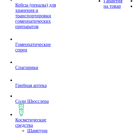
Гарантия
Кейсы (пеналы) для
на товар
хранения и
транспортировки
гомеопатических
препаратов
Гомеопатические
спреи
Спагирики
Грибная аптека
Соли Шюсслера
Косметические
средства
Шампуни