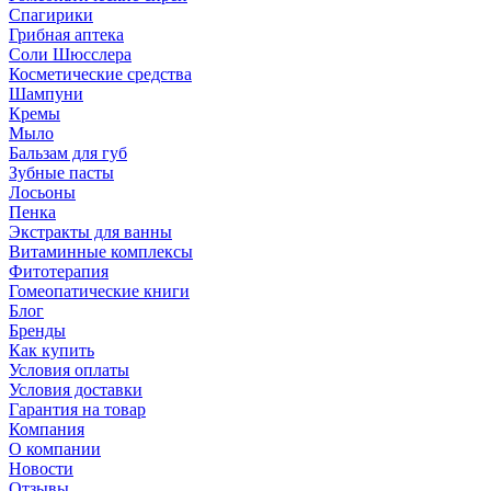
Спагирики
Грибная аптека
Соли Шюсслера
Косметические средства
Шампуни
Кремы
Мыло
Бальзам для губ
Зубные пасты
Лосьоны
Пенка
Экстракты для ванны
Витаминные комплексы
Фитотерапия
Гомеопатические книги
Блог
Бренды
Как купить
Условия оплаты
Условия доставки
Гарантия на товар
Компания
О компании
Новости
Отзывы