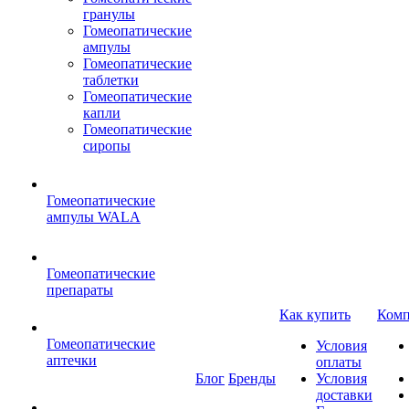
гранулы
Гомеопатические
ампулы
Гомеопатические
таблетки
Гомеопатические
капли
Гомеопатические
сиропы
Гомеопатические
ампулы WALA
Гомеопатические
препараты
Как купить
Комп
Гомеопатические
Условия
аптечки
оплаты
Блог
Бренды
Условия
доставки