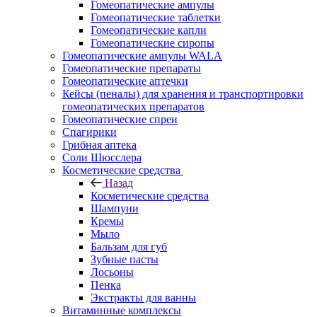
Гомеопатические ампулы
Гомеопатические таблетки
Гомеопатические капли
Гомеопатические сиропы
Гомеопатические ампулы WALA
Гомеопатические препараты
Гомеопатические аптечки
Кейсы (пеналы) для хранения и транспортировки
гомеопатических препаратов
Гомеопатические спреи
Спагирики
Грибная аптека
Соли Шюсслера
Косметические средства
Назад
Косметические средства
Шампуни
Кремы
Мыло
Бальзам для губ
Зубные пасты
Лосьоны
Пенка
Экстракты для ванны
Витаминные комплексы