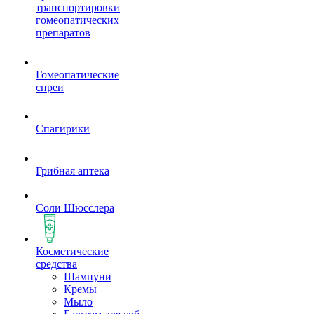
транспортировки
гомеопатических
препаратов
Гомеопатические
спреи
Спагирики
Грибная аптека
Соли Шюсслера
Косметические
средства
Шампуни
Кремы
Мыло