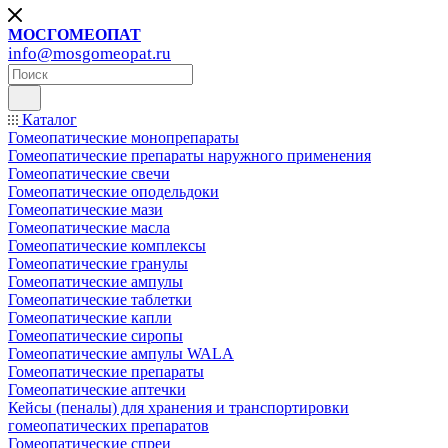
МОСГОМЕОПАТ
info@mosgomeopat.ru
Каталог
Гомеопатические монопрепараты
Гомеопатические препараты наружного применения
Гомеопатические свечи
Гомеопатические оподельдоки
Гомеопатические мази
Гомеопатические масла
Гомеопатические комплексы
Гомеопатические гранулы
Гомеопатические ампулы
Гомеопатические таблетки
Гомеопатические капли
Гомеопатические сиропы
Гомеопатические ампулы WALA
Гомеопатические препараты
Гомеопатические аптечки
Кейсы (пеналы) для хранения и транспортировки
гомеопатических препаратов
Гомеопатические спреи