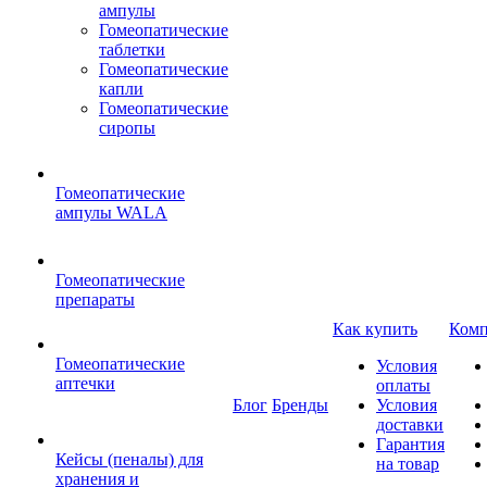
ампулы
Гомеопатические
таблетки
Гомеопатические
капли
Гомеопатические
сиропы
Гомеопатические
ампулы WALA
Гомеопатические
препараты
Как купить
Комп
Гомеопатические
Условия
аптечки
оплаты
Блог
Бренды
Условия
доставки
Гарантия
Кейсы (пеналы) для
на товар
хранения и