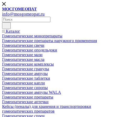
МОСГОМЕОПАТ
info@mosgomeopat.ru
Каталог
Гомеопатические монопрепараты
Гомеопатические препараты наружного применения
Гомеопатические свечи
Гомеопатические оподельдоки
Гомеопатические мази
Гомеопатические масла
Гомеопатические комплексы
Гомеопатические гранулы
Гомеопатические ампулы
Гомеопатические таблетки
Гомеопатические капли
Гомеопатические сиропы
Гомеопатические ампулы WALA
Гомеопатические препараты
Гомеопатические аптечки
Кейсы (пеналы) для хранения и транспортировки
гомеопатических препаратов
Гомеопатические спреи