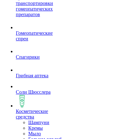
транспортировки
гомеопатических
препаратов
Гомеопатические
спреи
Спагирики
Грибная аптека
Соли Шюсслера
Косметические
средства
Шампуни
Кремы
Мыло