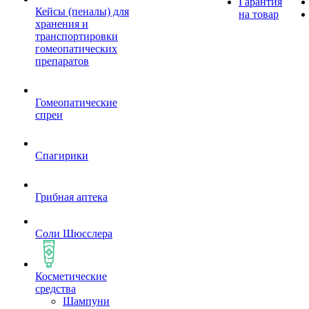
Гарантия
Кейсы (пеналы) для
на товар
хранения и
транспортировки
гомеопатических
препаратов
Гомеопатические
спреи
Спагирики
Грибная аптека
Соли Шюсслера
Косметические
средства
Шампуни