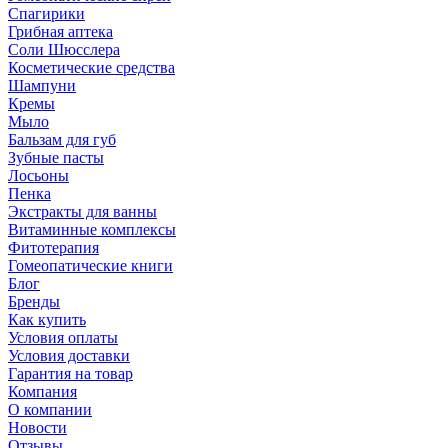
Спагирики
Грибная аптека
Соли Шюсслера
Косметические средства
Шампуни
Кремы
Мыло
Бальзам для губ
Зубные пасты
Лосьоны
Пенка
Экстракты для ванны
Витаминные комплексы
Фитотерапия
Гомеопатические книги
Блог
Бренды
Как купить
Условия оплаты
Условия доставки
Гарантия на товар
Компания
О компании
Новости
Отзывы