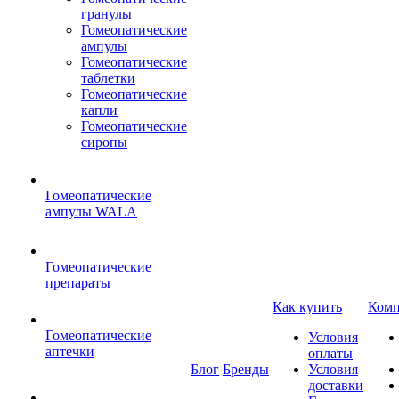
гранулы
Гомеопатические
ампулы
Гомеопатические
таблетки
Гомеопатические
капли
Гомеопатические
сиропы
Гомеопатические
ампулы WALA
Гомеопатические
препараты
Как купить
Комп
Гомеопатические
Условия
аптечки
оплаты
Блог
Бренды
Условия
доставки