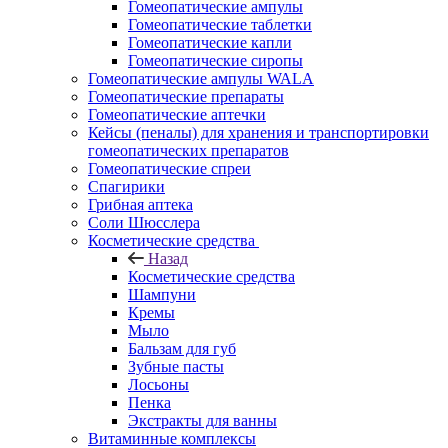
Гомеопатические ампулы
Гомеопатические таблетки
Гомеопатические капли
Гомеопатические сиропы
Гомеопатические ампулы WALA
Гомеопатические препараты
Гомеопатические аптечки
Кейсы (пеналы) для хранения и транспортировки
гомеопатических препаратов
Гомеопатические спреи
Спагирики
Грибная аптека
Соли Шюсслера
Косметические средства
Назад
Косметические средства
Шампуни
Кремы
Мыло
Бальзам для губ
Зубные пасты
Лосьоны
Пенка
Экстракты для ванны
Витаминные комплексы