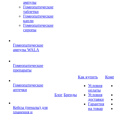
ампулы
Гомеопатические
таблетки
Гомеопатические
капли
Гомеопатические
сиропы
Гомеопатические
ампулы WALA
Гомеопатические
препараты
Как купить
Комп
Гомеопатические
Условия
аптечки
оплаты
Блог
Бренды
Условия
доставки
Гарантия
Кейсы (пеналы) для
на товар
хранения и